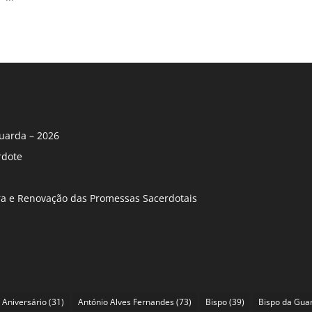
uarda – 2026
rdote
ira e Renovação das Promessas Sacerdotais
Aniversário
(31)
António Alves Fernandes
(73)
Bispo
(39)
Bispo da Gua