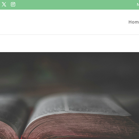
N
Hom