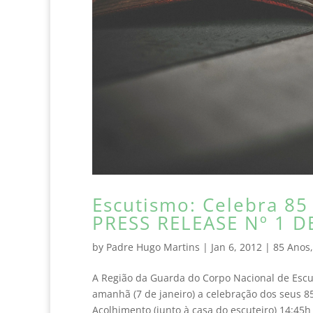
Escutismo: Celebra 85
PRESS RELEASE Nº 1 D
by
Padre Hugo Martins
|
Jan 6, 2012
|
85 Anos
A Região da Guarda do Corpo Nacional de Escuta
amanhã (7 de janeiro) a celebração dos seus 8
Acolhimento (junto à casa do escuteiro) 14:45h 