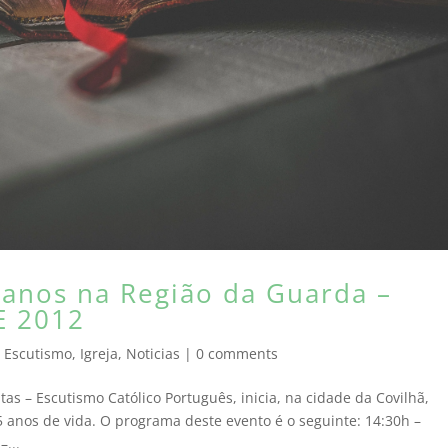
 anos na Região da Guarda –
E 2012
,
Escutismo
,
Igreja
,
Noticias
|
0 comments
s – Escutismo Católico Português, inicia, na cidade da Covilhã,
5 anos de vida. O programa deste evento é o seguinte: 14:30h –
–...