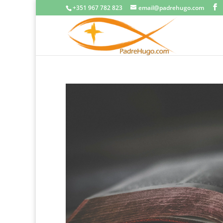
+351 967 782 823
email@padrehugo.com