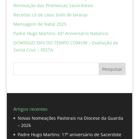
Renovação das Promessas Sacerdotais
Receitas cá de casa: bolo de laranja
Mensagem de Natal 2025
Padre Hugo Martins: 43º Aniversário Natalício
DOMINGO XXIV DO TEMPO COMUM – Exaltação da
Santa Cruz – FESTA
Pesquisar
Artigos recentes
Novas Nomeações Pastorais na Diocese da Guarda
– 2026
Padre Hugo Martins: 17º aniversário de Sacerdote