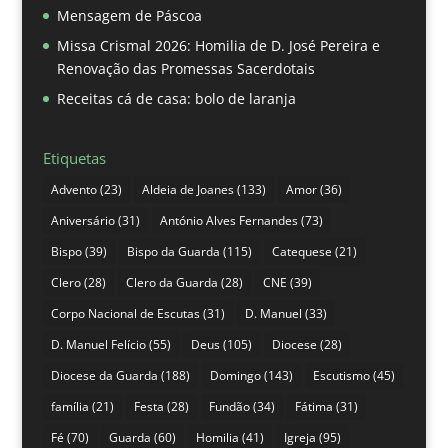
Mensagem de Páscoa
Missa Crismal 2026: Homilia de D. José Pereira e
Renovação das Promessas Sacerdotais
Receitas cá de casa: bolo de laranja
Etiquetas
Advento
(23)
Aldeia de Joanes
(133)
Amor
(36)
Aniversário
(31)
António Alves Fernandes
(73)
Bispo
(39)
Bispo da Guarda
(115)
Catequese
(21)
Clero
(28)
Clero da Guarda
(28)
CNE
(39)
Corpo Nacional de Escutas
(31)
D. Manuel
(33)
D. Manuel Felício
(55)
Deus
(105)
Diocese
(28)
Diocese da Guarda
(188)
Domingo
(143)
Escutismo
(45)
família
(21)
Festa
(28)
Fundão
(34)
Fátima
(31)
Fé
(70)
Guarda
(60)
Homilia
(41)
Igreja
(95)