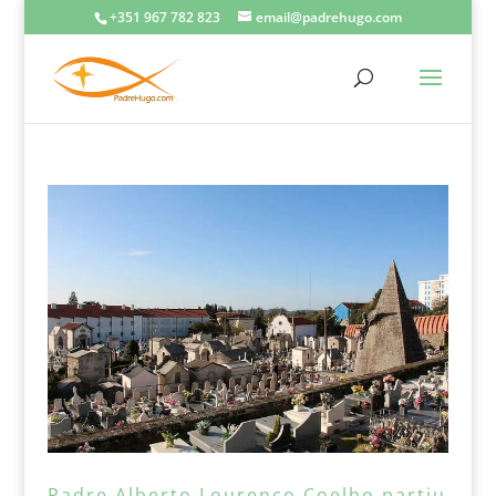
+351 967 782 823
email@padrehugo.com
Padre Alberto Lourenço Coelho partiu