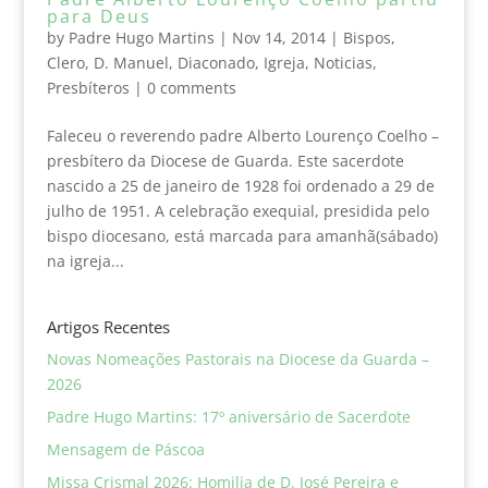
para Deus
by
Padre Hugo Martins
|
Nov 14, 2014
|
Bispos
,
Clero
,
D. Manuel
,
Diaconado
,
Igreja
,
Noticias
,
Presbíteros
|
0 comments
Faleceu o reverendo padre Alberto Lourenço Coelho –
presbítero da Diocese de Guarda. Este sacerdote
nascido a 25 de janeiro de 1928 foi ordenado a 29 de
julho de 1951. A celebração exequial, presidida pelo
bispo diocesano, está marcada para amanhã(sábado)
na igreja...
Artigos Recentes
Novas Nomeações Pastorais na Diocese da Guarda –
2026
Padre Hugo Martins: 17º aniversário de Sacerdote
Mensagem de Páscoa
Missa Crismal 2026: Homilia de D. José Pereira e