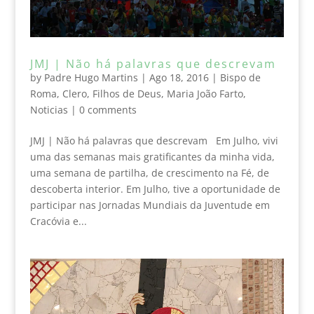
JMJ | Não há palavras que descrevam
by
Padre Hugo Martins
|
Ago 18, 2016
|
Bispo de
Roma
,
Clero
,
Filhos de Deus
,
Maria João Farto
,
Noticias
|
0 comments
JMJ | Não há palavras que descrevam Em Julho, vivi
uma das semanas mais gratificantes da minha vida,
uma semana de partilha, de crescimento na Fé, de
descoberta interior. Em Julho, tive a oportunidade de
participar nas Jornadas Mundiais da Juventude em
Cracóvia e...