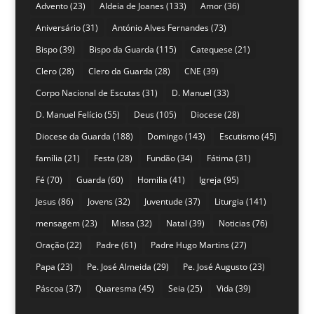
Advento
(23)
Aldeia de Joanes
(133)
Amor
(36)
Aniversário
(31)
António Alves Fernandes
(73)
Bispo
(39)
Bispo da Guarda
(115)
Catequese
(21)
Clero
(28)
Clero da Guarda
(28)
CNE
(39)
Corpo Nacional de Escutas
(31)
D. Manuel
(33)
D. Manuel Felício
(55)
Deus
(105)
Diocese
(28)
Diocese da Guarda
(188)
Domingo
(143)
Escutismo
(45)
família
(21)
Festa
(28)
Fundão
(34)
Fátima
(31)
Fé
(70)
Guarda
(60)
Homilia
(41)
Igreja
(95)
Jesus
(86)
Jovens
(32)
Juventude
(37)
Liturgia
(141)
mensagem
(23)
Missa
(32)
Natal
(39)
Noticias
(76)
Oração
(22)
Padre
(61)
Padre Hugo Martins
(27)
Papa
(23)
Pe. José Almeida
(29)
Pe. José Augusto
(23)
Páscoa
(37)
Quaresma
(45)
Seia
(25)
Vida
(39)