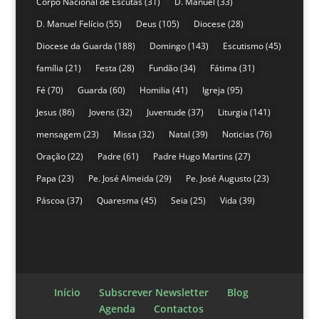
Corpo Nacional de Escutas
(31)
D. Manuel
(33)
D. Manuel Felício
(55)
Deus
(105)
Diocese
(28)
Diocese da Guarda
(188)
Domingo
(143)
Escutismo
(45)
família
(21)
Festa
(28)
Fundão
(34)
Fátima
(31)
Fé
(70)
Guarda
(60)
Homilia
(41)
Igreja
(95)
Jesus
(86)
Jovens
(32)
Juventude
(37)
Liturgia
(141)
mensagem
(23)
Missa
(32)
Natal
(39)
Noticias
(76)
Oração
(22)
Padre
(61)
Padre Hugo Martins
(27)
Papa
(23)
Pe. José Almeida
(29)
Pe. José Augusto
(23)
Páscoa
(37)
Quaresma
(45)
Seia
(25)
Vida
(39)
Início
Subscrever Newsletter
Blog
Agenda
Contactos