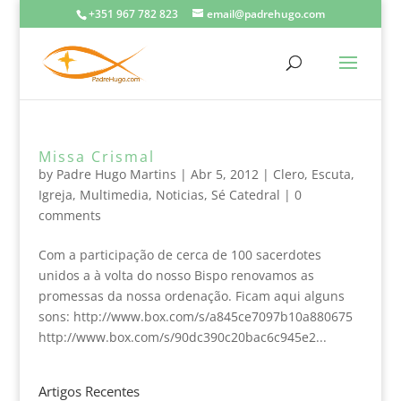
+351 967 782 823
email@padrehugo.com
Missa Crismal
by
Padre Hugo Martins
|
Abr 5, 2012
|
Clero
,
Escuta
,
Igreja
,
Multimedia
,
Noticias
,
Sé Catedral
|
0
comments
Com a participação de cerca de 100 sacerdotes
unidos a à volta do nosso Bispo renovamos as
promessas da nossa ordenação. Ficam aqui alguns
sons: http://www.box.com/s/a845ce7097b10a880675
http://www.box.com/s/90dc390c20bac6c945e2...
Artigos Recentes