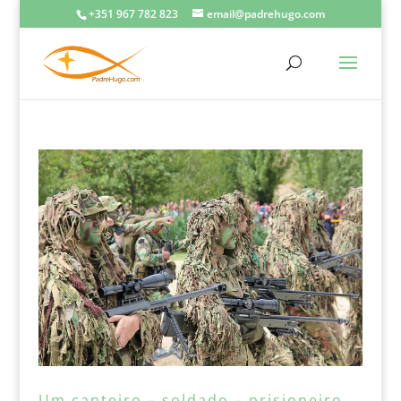
+351 967 782 823
email@padrehugo.com
Um canteiro – soldado – prisioneiro