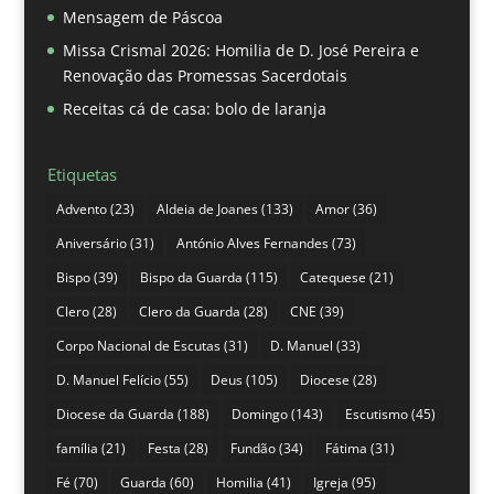
Mensagem de Páscoa
Missa Crismal 2026: Homilia de D. José Pereira e
Renovação das Promessas Sacerdotais
Receitas cá de casa: bolo de laranja
Etiquetas
Advento
(23)
Aldeia de Joanes
(133)
Amor
(36)
Aniversário
(31)
António Alves Fernandes
(73)
Bispo
(39)
Bispo da Guarda
(115)
Catequese
(21)
Clero
(28)
Clero da Guarda
(28)
CNE
(39)
Corpo Nacional de Escutas
(31)
D. Manuel
(33)
D. Manuel Felício
(55)
Deus
(105)
Diocese
(28)
Diocese da Guarda
(188)
Domingo
(143)
Escutismo
(45)
família
(21)
Festa
(28)
Fundão
(34)
Fátima
(31)
Fé
(70)
Guarda
(60)
Homilia
(41)
Igreja
(95)