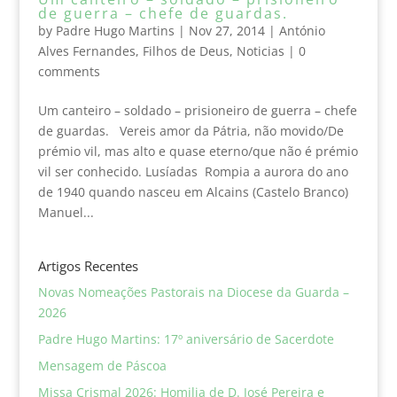
de guerra – chefe de guardas.
by
Padre Hugo Martins
|
Nov 27, 2014
|
António
Alves Fernandes
,
Filhos de Deus
,
Noticias
|
0
comments
Um canteiro – soldado – prisioneiro de guerra – chefe
de guardas. Vereis amor da Pátria, não movido/De
prémio vil, mas alto e quase eterno/que não é prémio
vil ser conhecido. Lusíadas Rompia a aurora do ano
de 1940 quando nasceu em Alcains (Castelo Branco)
Manuel...
Artigos Recentes
Novas Nomeações Pastorais na Diocese da Guarda –
2026
Padre Hugo Martins: 17º aniversário de Sacerdote
Mensagem de Páscoa
Missa Crismal 2026: Homilia de D. José Pereira e