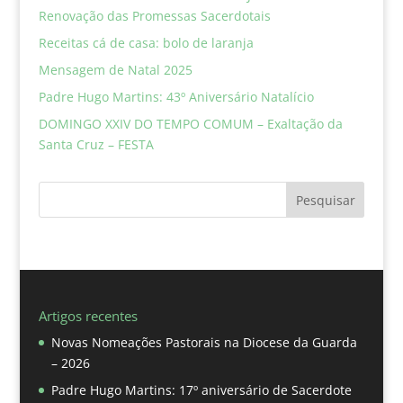
Renovação das Promessas Sacerdotais
Receitas cá de casa: bolo de laranja
Mensagem de Natal 2025
Padre Hugo Martins: 43º Aniversário Natalício
DOMINGO XXIV DO TEMPO COMUM – Exaltação da
Santa Cruz – FESTA
Pesquisar
Artigos recentes
Novas Nomeações Pastorais na Diocese da Guarda
– 2026
Padre Hugo Martins: 17º aniversário de Sacerdote