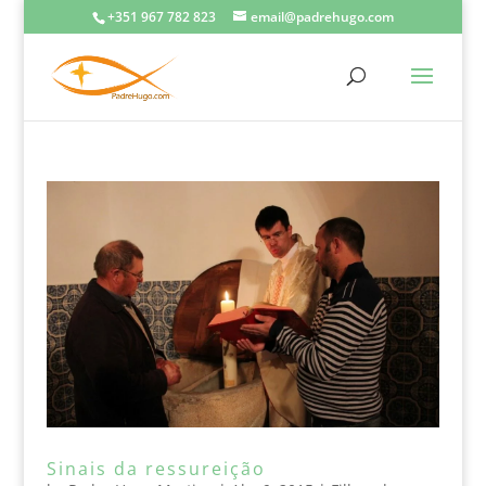
+351 967 782 823
email@padrehugo.com
Sinais da ressureição