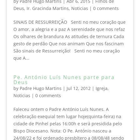
by
Padre Hugo Martins
|
Abr 6, 2015
|
Filhos de
Deus
,
Ir. Gracinda Martins
,
Noticias
|
0 comments
SINAIS DE RESSURREIÇÃO Senti no meu coração que
O amor, a alegria e a paz A serenidade que nos refaz
Os olhares de brandura As atitudes de ternura Cada
gesto de perdão Que nos animam Que nos fascinam
São sinais de Ressurreição! Senti no meu coração
que A...
Pe. António Luís Nunes parte para
Deus
by
Padre Hugo Martins
|
Jul 12, 2012
|
Igreja
,
Noticias
|
0 comments
Faleceu ontem o Padre António Luís Nunes. A
celebração exequial tem lugar hoje(quinta-feira) na
cidade de Pinhel pelas 16:00h e será presidida pelo
Bispo Diocesano. Nota: O Pe. António nasceu a
24/08/22 e foi ordenado presbítero a 08/08/48 sendo