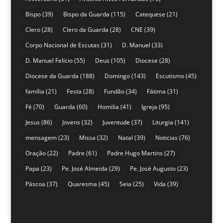
Bispo
(39)
Bispo da Guarda
(115)
Catequese
(21)
Clero
(28)
Clero da Guarda
(28)
CNE
(39)
Corpo Nacional de Escutas
(31)
D. Manuel
(33)
D. Manuel Felício
(55)
Deus
(105)
Diocese
(28)
Diocese da Guarda
(188)
Domingo
(143)
Escutismo
(45)
família
(21)
Festa
(28)
Fundão
(34)
Fátima
(31)
Fé
(70)
Guarda
(60)
Homilia
(41)
Igreja
(95)
Jesus
(86)
Jovens
(32)
Juventude
(37)
Liturgia
(141)
mensagem
(23)
Missa
(32)
Natal
(39)
Noticias
(76)
Oração
(22)
Padre
(61)
Padre Hugo Martins
(27)
Papa
(23)
Pe. José Almeida
(29)
Pe. José Augusto
(23)
Páscoa
(37)
Quaresma
(45)
Seia
(25)
Vida
(39)