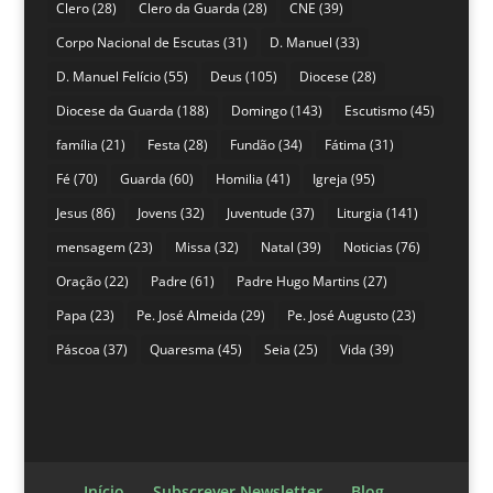
Clero
(28)
Clero da Guarda
(28)
CNE
(39)
Corpo Nacional de Escutas
(31)
D. Manuel
(33)
D. Manuel Felício
(55)
Deus
(105)
Diocese
(28)
Diocese da Guarda
(188)
Domingo
(143)
Escutismo
(45)
família
(21)
Festa
(28)
Fundão
(34)
Fátima
(31)
Fé
(70)
Guarda
(60)
Homilia
(41)
Igreja
(95)
Jesus
(86)
Jovens
(32)
Juventude
(37)
Liturgia
(141)
mensagem
(23)
Missa
(32)
Natal
(39)
Noticias
(76)
Oração
(22)
Padre
(61)
Padre Hugo Martins
(27)
Papa
(23)
Pe. José Almeida
(29)
Pe. José Augusto
(23)
Páscoa
(37)
Quaresma
(45)
Seia
(25)
Vida
(39)
Início
Subscrever Newsletter
Blog