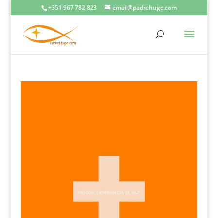
+351 967 782 823
email@padrehugo.com