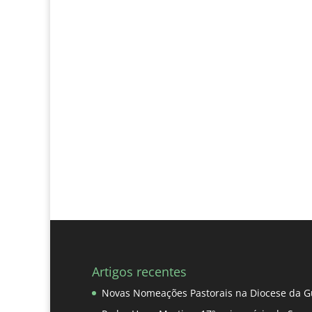
Artigos recentes
Novas Nomeações Pastorais na Diocese da G