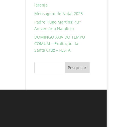
laranja
Mensagem de Natal 2025
Padre Hugo Martins: 43º
Aniversário Natalício
DOMINGO XXIV DO TEMPO
COMUM – Exaltação da
Santa Cruz – FESTA
Pesquisar