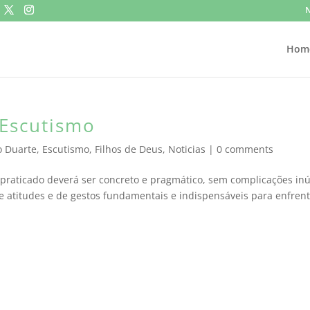
N
Hom
 Escutismo
o Duarte
,
Escutismo
,
Filhos de Deus
,
Noticias
|
0 comments
raticado deverá ser concreto e pragmático, sem complicações inú
atitudes e de gestos fundamentais e indispensáveis para enfrent