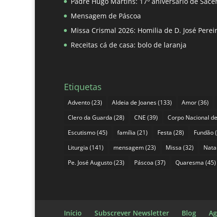
Padre Hugo Martins: 17º aniversário de Sace
Mensagem de Páscoa
Missa Crismal 2026: Homilia de D. José Pere
Receitas cá de casa: bolo de laranja
Etiquetas
Advento
(23)
Aldeia de Joanes
(133)
Amor
(36)
Clero da Guarda
(28)
CNE
(39)
Corpo Nacional de
Escutismo
(45)
família
(21)
Festa
(28)
Fundão
(
Liturgia
(141)
mensagem
(23)
Missa
(32)
Nata
Pe. José Augusto
(23)
Páscoa
(37)
Quaresma
(45)
Início
Subscrever Newsletter
Blog
Ag