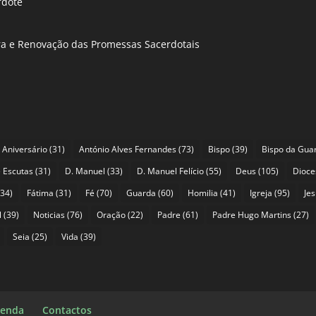
rdote
ira e Renovação das Promessas Sacerdotais
Aniversário
(31)
António Alves Fernandes
(73)
Bispo
(39)
Bispo da Gua
 Escutas
(31)
D. Manuel
(33)
D. Manuel Felício
(55)
Deus
(105)
Dioce
34)
Fátima
(31)
Fé
(70)
Guarda
(60)
Homilia
(41)
Igreja
(95)
Je
l
(39)
Noticias
(76)
Oração
(22)
Padre
(61)
Padre Hugo Martins
(27)
Seia
(25)
Vida
(39)
enda
Contactos