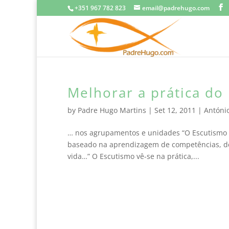
+351 967 782 823
email@padrehugo.com
Melhorar a prática do
by
Padre Hugo Martins
|
Set 12, 2011
|
Antóni
… nos agrupamentos e unidades “O Escutismo p
baseado na aprendizagem de competências, de 
vida…” O Escutismo vê-se na prática,...