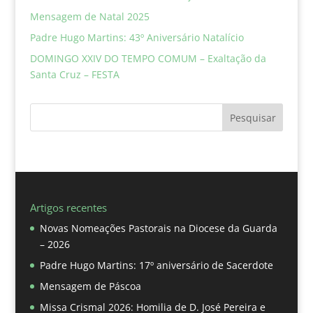
Mensagem de Natal 2025
Padre Hugo Martins: 43º Aniversário Natalício
DOMINGO XXIV DO TEMPO COMUM – Exaltação da
Santa Cruz – FESTA
Pesquisar
Artigos recentes
Novas Nomeações Pastorais na Diocese da Guarda
– 2026
Padre Hugo Martins: 17º aniversário de Sacerdote
Mensagem de Páscoa
Missa Crismal 2026: Homilia de D. José Pereira e