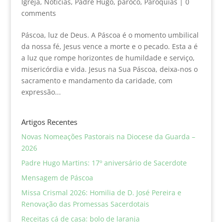
Igreja
,
Noticias
,
Padre Hugo
,
pároco
,
Paróquias
|
0
comments
Páscoa, luz de Deus. A Páscoa é o momento umbilical
da nossa fé, Jesus vence a morte e o pecado. Esta a é
a luz que rompe horizontes de humildade e serviço,
misericórdia e vida. Jesus na Sua Páscoa, deixa-nos o
sacramento e mandamento da caridade, com
expressão...
Artigos Recentes
Novas Nomeações Pastorais na Diocese da Guarda –
2026
Padre Hugo Martins: 17º aniversário de Sacerdote
Mensagem de Páscoa
Missa Crismal 2026: Homilia de D. José Pereira e
Renovação das Promessas Sacerdotais
Receitas cá de casa: bolo de laranja