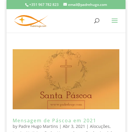
+351 967 782 823
email@padrehugo.com
Mensagem de Páscoa em 2021
by
Padre Hugo Martins
|
Abr 3, 2021
|
Alocuções
,