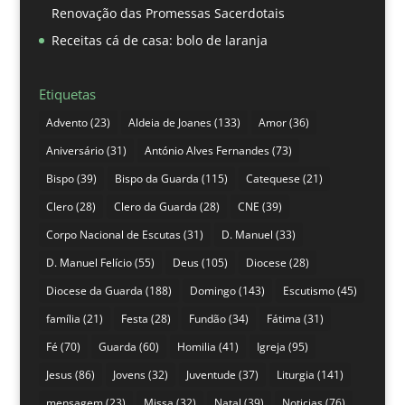
Renovação das Promessas Sacerdotais
Receitas cá de casa: bolo de laranja
Etiquetas
Advento
(23)
Aldeia de Joanes
(133)
Amor
(36)
Aniversário
(31)
António Alves Fernandes
(73)
Bispo
(39)
Bispo da Guarda
(115)
Catequese
(21)
Clero
(28)
Clero da Guarda
(28)
CNE
(39)
Corpo Nacional de Escutas
(31)
D. Manuel
(33)
D. Manuel Felício
(55)
Deus
(105)
Diocese
(28)
Diocese da Guarda
(188)
Domingo
(143)
Escutismo
(45)
família
(21)
Festa
(28)
Fundão
(34)
Fátima
(31)
Fé
(70)
Guarda
(60)
Homilia
(41)
Igreja
(95)
Jesus
(86)
Jovens
(32)
Juventude
(37)
Liturgia
(141)
mensagem
(23)
Missa
(32)
Natal
(39)
Noticias
(76)