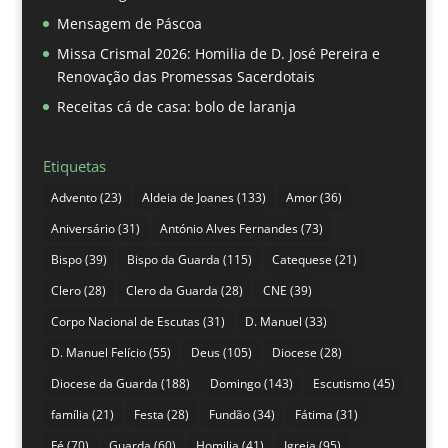
Mensagem de Páscoa
Missa Crismal 2026: Homilia de D. José Pereira e
Renovação das Promessas Sacerdotais
Receitas cá de casa: bolo de laranja
Etiquetas
Advento
(23)
Aldeia de Joanes
(133)
Amor
(36)
Aniversário
(31)
António Alves Fernandes
(73)
Bispo
(39)
Bispo da Guarda
(115)
Catequese
(21)
Clero
(28)
Clero da Guarda
(28)
CNE
(39)
Corpo Nacional de Escutas
(31)
D. Manuel
(33)
D. Manuel Felício
(55)
Deus
(105)
Diocese
(28)
Diocese da Guarda
(188)
Domingo
(143)
Escutismo
(45)
família
(21)
Festa
(28)
Fundão
(34)
Fátima
(31)
Fé
(70)
Guarda
(60)
Homilia
(41)
Igreja
(95)