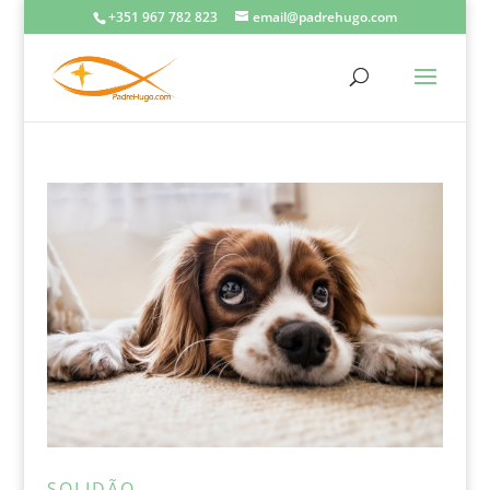
+351 967 782 823
email@padrehugo.com
SOLIDÃO