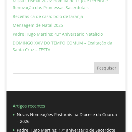
Missa Crismal 2026: Homilia de D. José Pereira e
Renovação das Promessas Sacerdotais
Receitas cá de casa: bolo de laranja
Mensagem de Natal 2025
Padre Hugo Martins: 43º Aniversário Natalício
DOMINGO XXIV DO TEMPO COMUM – Exaltação da
Santa Cruz – FESTA
Pesquisar
Artigos recentes
Novas Nomeações Pastorais na Diocese da Guarda
– 2026
Padre Hugo Martins: 17º aniversário de Sacerdote