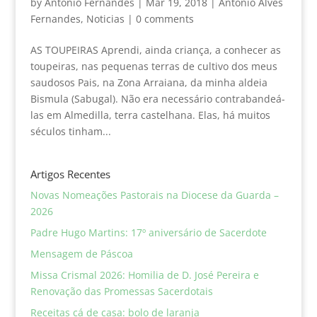
by
Antonio Fernandes
|
Mar 19, 2018
|
António Alves
Fernandes
,
Noticias
|
0 comments
AS TOUPEIRAS Aprendi, ainda criança, a conhecer as
toupeiras, nas pequenas terras de cultivo dos meus
saudosos Pais, na Zona Arraiana, da minha aldeia
Bismula (Sabugal). Não era necessário contrabandeá-
las em Almedilla, terra castelhana. Elas, há muitos
séculos tinham...
Artigos Recentes
Novas Nomeações Pastorais na Diocese da Guarda –
2026
Padre Hugo Martins: 17º aniversário de Sacerdote
Mensagem de Páscoa
Missa Crismal 2026: Homilia de D. José Pereira e
Renovação das Promessas Sacerdotais
Receitas cá de casa: bolo de laranja