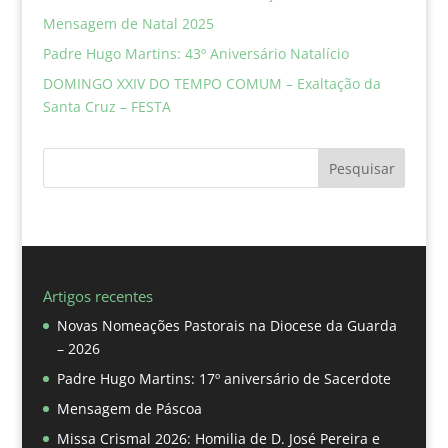
Mensagem de Natal 2025
Padre Hugo Martins: 43º Aniversário Natalício
DOMINGO XXIV DO TEMPO COMUM – Exaltação da
Santa Cruz – FESTA
Pesquisar
Artigos recentes
Novas Nomeações Pastorais na Diocese da Guarda
– 2026
Padre Hugo Martins: 17º aniversário de Sacerdote
Mensagem de Páscoa
Missa Crismal 2026: Homilia de D. José Pereira e