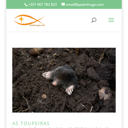
+351 967 782 823
email@padrehugo.com
AS TOUPEIRAS