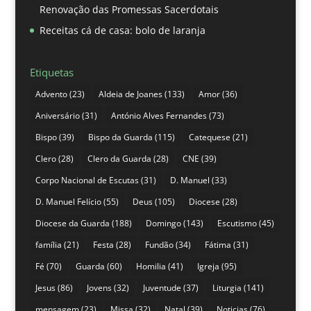
Renovação das Promessas Sacerdotais
Receitas cá de casa: bolo de laranja
Etiquetas
Advento
(23)
Aldeia de Joanes
(133)
Amor
(36)
Aniversário
(31)
António Alves Fernandes
(73)
Bispo
(39)
Bispo da Guarda
(115)
Catequese
(21)
Clero
(28)
Clero da Guarda
(28)
CNE
(39)
Corpo Nacional de Escutas
(31)
D. Manuel
(33)
D. Manuel Felício
(55)
Deus
(105)
Diocese
(28)
Diocese da Guarda
(188)
Domingo
(143)
Escutismo
(45)
família
(21)
Festa
(28)
Fundão
(34)
Fátima
(31)
Fé
(70)
Guarda
(60)
Homilia
(41)
Igreja
(95)
Jesus
(86)
Jovens
(32)
Juventude
(37)
Liturgia
(141)
mensagem
(23)
Missa
(32)
Natal
(39)
Noticias
(76)