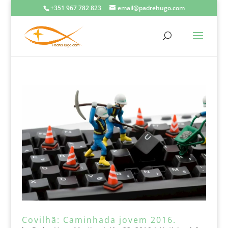
+351 967 782 823
email@padrehugo.com
Covilhã: Caminhada jovem 2016.