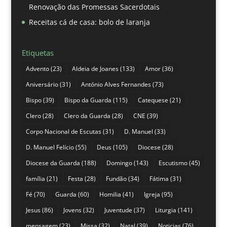
Renovação das Promessas Sacerdotais
Receitas cá de casa: bolo de laranja
Etiquetas
Advento
(23)
Aldeia de Joanes
(133)
Amor
(36)
Aniversário
(31)
António Alves Fernandes
(73)
Bispo
(39)
Bispo da Guarda
(115)
Catequese
(21)
Clero
(28)
Clero da Guarda
(28)
CNE
(39)
Corpo Nacional de Escutas
(31)
D. Manuel
(33)
D. Manuel Felício
(55)
Deus
(105)
Diocese
(28)
Diocese da Guarda
(188)
Domingo
(143)
Escutismo
(45)
família
(21)
Festa
(28)
Fundão
(34)
Fátima
(31)
Fé
(70)
Guarda
(60)
Homilia
(41)
Igreja
(95)
Jesus
(86)
Jovens
(32)
Juventude
(37)
Liturgia
(141)
mensagem
(23)
Missa
(32)
Natal
(39)
Noticias
(76)