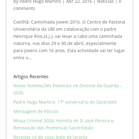
by
Padre Hugo Martins
|
Abr 22, 2016
|
Noticias
|
0
comments
Covilhã: Caminhada jovem 2016. O Centro de Pastoral
Universitária da UBI em colaboração com o padre
Henrique Rios,(s.j.), vai levar a cabo uma caminhada
noturna, nos dias 29 e 30 de abril, especialmente
para jovens com 16 anos. Esta actividade vai ter lugar
entre o...
Artigos Recentes
Novas Nomeações Pastorais na Diocese da Guarda –
2026
Padre Hugo Martins: 17º aniversário de Sacerdote
Mensagem de Páscoa
Missa Crismal 2026: Homilia de D. José Pereira e
Renovação das Promessas Sacerdotais
Receitas cá de casa: bolo de laranja