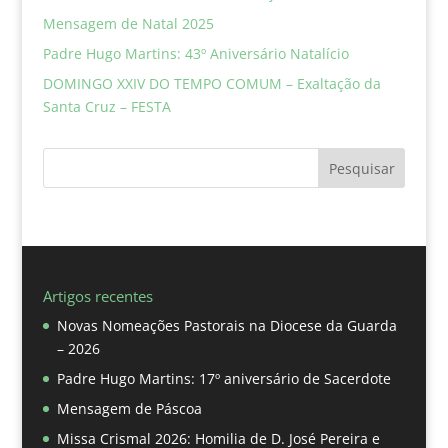
Mensagem de Natal 2025
Padre Hugo Martins: 43º Aniversário Natalício
DOMINGO XXIV DO TEMPO COMUM – Exaltação da
Santa Cruz – FESTA
Pesquisar
Artigos recentes
Novas Nomeações Pastorais na Diocese da Guarda
– 2026
Padre Hugo Martins: 17º aniversário de Sacerdote
Mensagem de Páscoa
Missa Crismal 2026: Homilia de D. José Pereira e