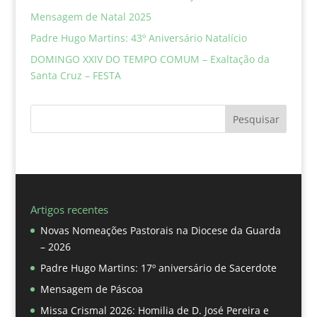
Mensagem de Natal 2025
Padre Hugo Martins: 43º Aniversário Natalício
DOMINGO XXIV DO TEMPO COMUM – Exaltação da
Santa Cruz – FESTA
Pesquisar
Artigos recentes
Novas Nomeações Pastorais na Diocese da Guarda
– 2026
Padre Hugo Martins: 17º aniversário de Sacerdote
Mensagem de Páscoa
Missa Crismal 2026: Homilia de D. José Pereira e