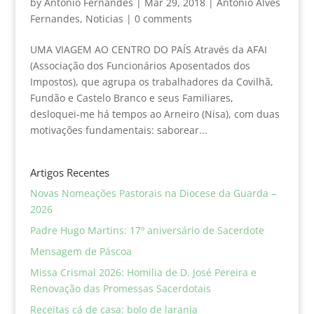
by
Antonio Fernandes
|
Mar 29, 2018
|
António Alves
Fernandes
,
Noticias
|
0 comments
UMA VIAGEM AO CENTRO DO PAÍS Através da AFAI
(Associação dos Funcionários Aposentados dos
Impostos), que agrupa os trabalhadores da Covilhã,
Fundão e Castelo Branco e seus Familiares,
desloquei-me há tempos ao Arneiro (Nisa), com duas
motivações fundamentais: saborear...
Artigos Recentes
Novas Nomeações Pastorais na Diocese da Guarda –
2026
Padre Hugo Martins: 17º aniversário de Sacerdote
Mensagem de Páscoa
Missa Crismal 2026: Homilia de D. José Pereira e
Renovação das Promessas Sacerdotais
Receitas cá de casa: bolo de laranja