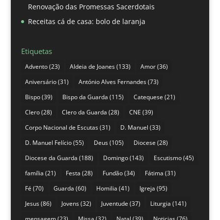
Renovação das Promessas Sacerdotais
Receitas cá de casa: bolo de laranja
Etiquetas
Advento
(23)
Aldeia de Joanes
(133)
Amor
(36)
Aniversário
(31)
António Alves Fernandes
(73)
Bispo
(39)
Bispo da Guarda
(115)
Catequese
(21)
Clero
(28)
Clero da Guarda
(28)
CNE
(39)
Corpo Nacional de Escutas
(31)
D. Manuel
(33)
D. Manuel Felício
(55)
Deus
(105)
Diocese
(28)
Diocese da Guarda
(188)
Domingo
(143)
Escutismo
(45)
família
(21)
Festa
(28)
Fundão
(34)
Fátima
(31)
Fé
(70)
Guarda
(60)
Homilia
(41)
Igreja
(95)
Jesus
(86)
Jovens
(32)
Juventude
(37)
Liturgia
(141)
mensagem
(23)
Missa
(32)
Natal
(39)
Noticias
(76)