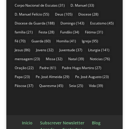
Corpo Nacional de Escutas
(31)
D. Manuel
(33)
D. Manuel Felício
(55)
Deus
(105)
Diocese
(28)
Diocese da Guarda
(188)
Domingo
(143)
Escutismo
(45)
família
(21)
Festa
(28)
Fundão
(34)
Fátima
(31)
Fé
(70)
Guarda
(60)
Homilia
(41)
Igreja
(95)
Jesus
(86)
Jovens
(32)
Juventude
(37)
Liturgia
(141)
mensagem
(23)
Missa
(32)
Natal
(39)
Noticias
(76)
Oração
(22)
Padre
(61)
Padre Hugo Martins
(27)
Papa
(23)
Pe. José Almeida
(29)
Pe. José Augusto
(23)
Páscoa
(37)
Quaresma
(45)
Seia
(25)
Vida
(39)
Início
Subscrever Newsletter
Blog