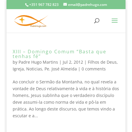
+351 967 782 823
email@padrehugo.com
XIII – Domingo Comum “Basta que
tenhas fé”
by
Padre Hugo Martins
|
Jul 2, 2012
|
Filhos de Deus
,
Igreja
,
Noticias
,
Pe. José Almeida
|
0 comments
Ao concluir o Sermão da Montanha, no qual revela a
vontade de Deus relativamente à vida e à história dos
homens, Jesus sublinha que o verdadeiro discípulo
deve assumi-la como norma de vida e pô-la em
prática. Ao longo deste discurso, que temos vindo a
escutar e a...