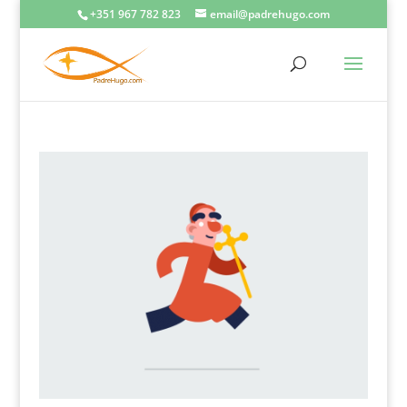
+351 967 782 823
email@padrehugo.com