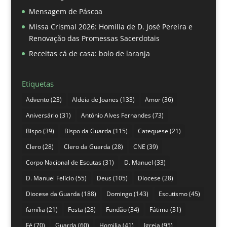
Mensagem de Páscoa
Missa Crismal 2026: Homilia de D. José Pereira e
Renovação das Promessas Sacerdotais
Receitas cá de casa: bolo de laranja
Etiquetas
Advento
(23)
Aldeia de Joanes
(133)
Amor
(36)
Aniversário
(31)
António Alves Fernandes
(73)
Bispo
(39)
Bispo da Guarda
(115)
Catequese
(21)
Clero
(28)
Clero da Guarda
(28)
CNE
(39)
Corpo Nacional de Escutas
(31)
D. Manuel
(33)
D. Manuel Felício
(55)
Deus
(105)
Diocese
(28)
Diocese da Guarda
(188)
Domingo
(143)
Escutismo
(45)
família
(21)
Festa
(28)
Fundão
(34)
Fátima
(31)
Fé
(70)
Guarda
(60)
Homilia
(41)
Igreja
(95)