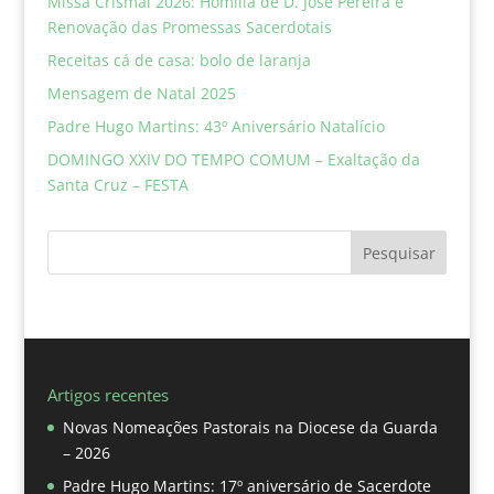
Missa Crismal 2026: Homilia de D. José Pereira e
Renovação das Promessas Sacerdotais
Receitas cá de casa: bolo de laranja
Mensagem de Natal 2025
Padre Hugo Martins: 43º Aniversário Natalício
DOMINGO XXIV DO TEMPO COMUM – Exaltação da
Santa Cruz – FESTA
Pesquisar
Artigos recentes
Novas Nomeações Pastorais na Diocese da Guarda
– 2026
Padre Hugo Martins: 17º aniversário de Sacerdote