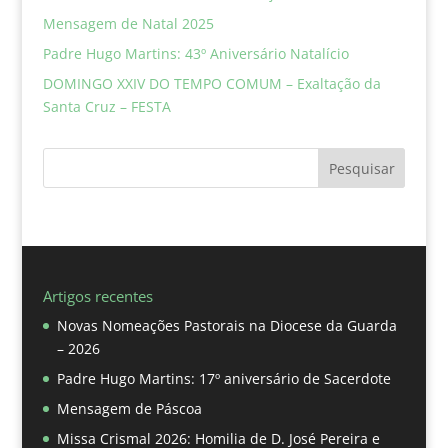
Mensagem de Natal 2025
Padre Hugo Martins: 43º Aniversário Natalício
DOMINGO XXIV DO TEMPO COMUM – Exaltação da
Santa Cruz – FESTA
Pesquisar
Artigos recentes
Novas Nomeações Pastorais na Diocese da Guarda
– 2026
Padre Hugo Martins: 17º aniversário de Sacerdote
Mensagem de Páscoa
Missa Crismal 2026: Homilia de D. José Pereira e