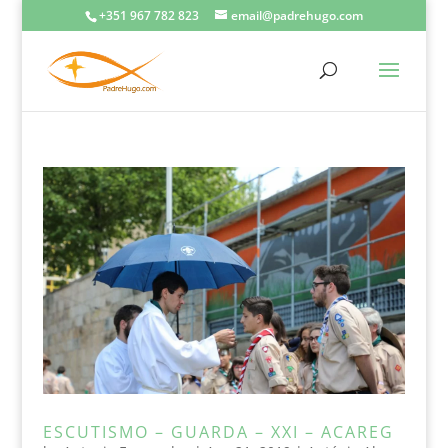
+351 967 782 823
email@padrehugo.com
ESCUTISMO – GUARDA – XXI – ACAREG