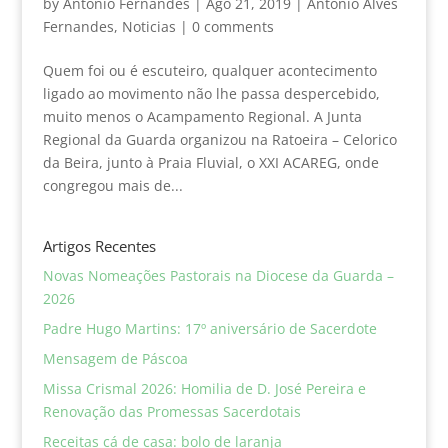
by
Antonio Fernandes
|
Ago 21, 2019
|
António Alves
Fernandes
,
Noticias
|
0 comments
Quem foi ou é escuteiro, qualquer acontecimento
ligado ao movimento não lhe passa despercebido,
muito menos o Acampamento Regional. A Junta
Regional da Guarda organizou na Ratoeira – Celorico
da Beira, junto à Praia Fluvial, o XXI ACAREG, onde
congregou mais de...
Artigos Recentes
Novas Nomeações Pastorais na Diocese da Guarda –
2026
Padre Hugo Martins: 17º aniversário de Sacerdote
Mensagem de Páscoa
Missa Crismal 2026: Homilia de D. José Pereira e
Renovação das Promessas Sacerdotais
Receitas cá de casa: bolo de laranja