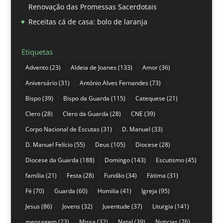
Renovação das Promessas Sacerdotais
Receitas cá de casa: bolo de laranja
Etiquetas
Advento
(23)
Aldeia de Joanes
(133)
Amor
(36)
Aniversário
(31)
António Alves Fernandes
(73)
Bispo
(39)
Bispo da Guarda
(115)
Catequese
(21)
Clero
(28)
Clero da Guarda
(28)
CNE
(39)
Corpo Nacional de Escutas
(31)
D. Manuel
(33)
D. Manuel Felício
(55)
Deus
(105)
Diocese
(28)
Diocese da Guarda
(188)
Domingo
(143)
Escutismo
(45)
família
(21)
Festa
(28)
Fundão
(34)
Fátima
(31)
Fé
(70)
Guarda
(60)
Homilia
(41)
Igreja
(95)
Jesus
(86)
Jovens
(32)
Juventude
(37)
Liturgia
(141)
mensagem
(23)
Missa
(32)
Natal
(39)
Noticias
(76)