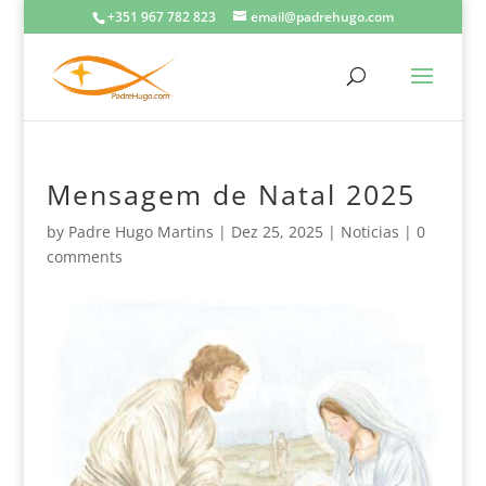
+351 967 782 823
email@padrehugo.com
Mensagem de Natal 2025
by
Padre Hugo Martins
|
Dez 25, 2025
|
Noticias
|
0
comments