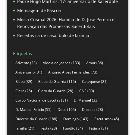
Padre Hugo Martins: 17º aniversário de Sacerdote
Mensagem de Páscoa
Missa Crismal 2026: Homilia de D. José Pereira e
Renovação das Promessas Sacerdotais
Receitas cá de casa: bolo de laranja
Etiquetas
Advento
(23)
Aldeia de Joanes
(133)
Amor
(36)
Aniversário
(31)
António Alves Fernandes
(73)
Bispo
(39)
Bispo da Guarda
(115)
Catequese
(21)
Clero
(28)
Clero da Guarda
(28)
CNE
(39)
Corpo Nacional de Escutas
(31)
D. Manuel
(33)
D. Manuel Felício
(55)
Deus
(105)
Diocese
(28)
Diocese da Guarda
(188)
Domingo
(143)
Escutismo
(45)
família
(21)
Festa
(28)
Fundão
(34)
Fátima
(31)