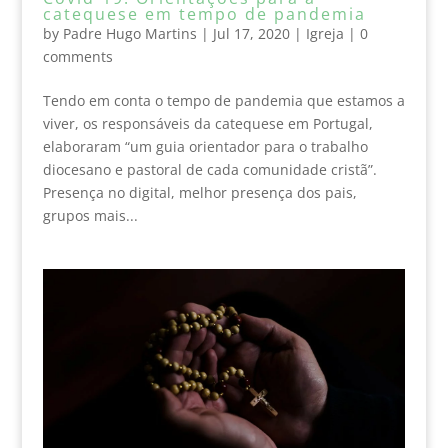
catequese em tempo de pandemia
by
Padre Hugo Martins
|
Jul 17, 2020
|
Igreja
|
0
comments
Tendo em conta o tempo de pandemia que estamos a
viver, os responsáveis da catequese em Portugal,
elaboraram “um guia orientador para o trabalho
diocesano e pastoral de cada comunidade cristã”.
Presença no digital, melhor presença dos pais,
grupos mais...