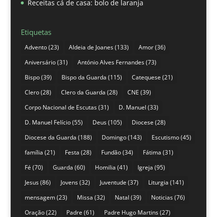
Receitas cá de casa: bolo de laranja
Etiquetas
Advento
(23)
Aldeia de Joanes
(133)
Amor
(36)
Aniversário
(31)
António Alves Fernandes
(73)
Bispo
(39)
Bispo da Guarda
(115)
Catequese
(21)
Clero
(28)
Clero da Guarda
(28)
CNE
(39)
Corpo Nacional de Escutas
(31)
D. Manuel
(33)
D. Manuel Felício
(55)
Deus
(105)
Diocese
(28)
Diocese da Guarda
(188)
Domingo
(143)
Escutismo
(45)
família
(21)
Festa
(28)
Fundão
(34)
Fátima
(31)
Fé
(70)
Guarda
(60)
Homilia
(41)
Igreja
(95)
Jesus
(86)
Jovens
(32)
Juventude
(37)
Liturgia
(141)
mensagem
(23)
Missa
(32)
Natal
(39)
Noticias
(76)
Oração
(22)
Padre
(61)
Padre Hugo Martins
(27)