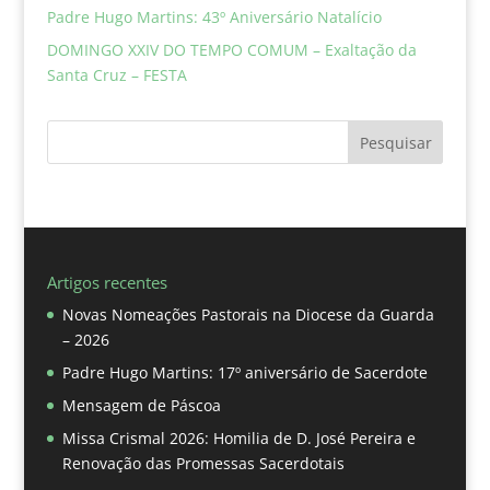
Padre Hugo Martins: 43º Aniversário Natalício
DOMINGO XXIV DO TEMPO COMUM – Exaltação da
Santa Cruz – FESTA
Pesquisar
Artigos recentes
Novas Nomeações Pastorais na Diocese da Guarda
– 2026
Padre Hugo Martins: 17º aniversário de Sacerdote
Mensagem de Páscoa
Missa Crismal 2026: Homilia de D. José Pereira e
Renovação das Promessas Sacerdotais