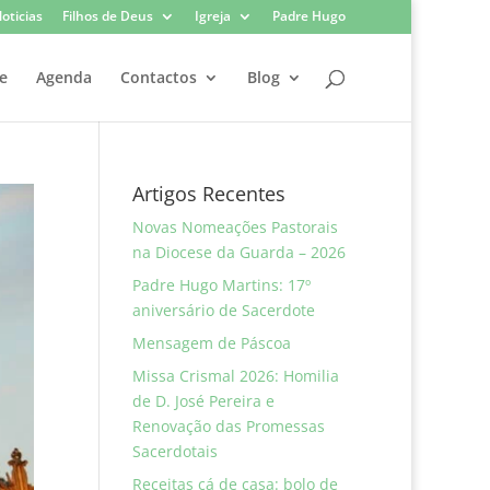
oticias
Filhos de Deus
Igreja
Padre Hugo
e
Agenda
Contactos
Blog
Artigos Recentes
Novas Nomeações Pastorais
na Diocese da Guarda – 2026
Padre Hugo Martins: 17º
aniversário de Sacerdote
Mensagem de Páscoa
Missa Crismal 2026: Homilia
de D. José Pereira e
Renovação das Promessas
Sacerdotais
Receitas cá de casa: bolo de