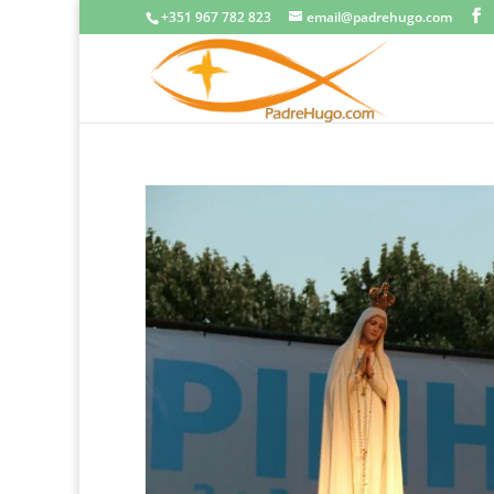
+351 967 782 823
email@padrehugo.com