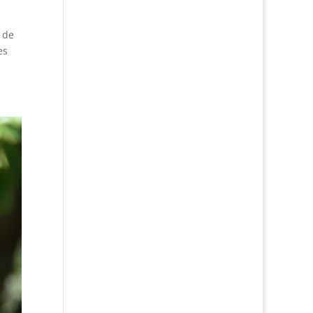
 de
es