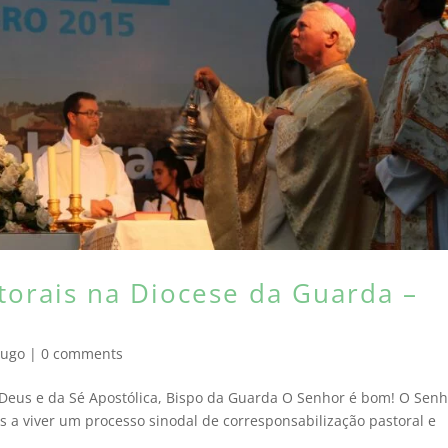
orais na Diocese da Guarda –
Hugo
|
0 comments
eus e da Sé Apostólica, Bispo da Guarda O Senhor é bom! O Senh
s a viver um processo sinodal de corresponsabilização pastoral e