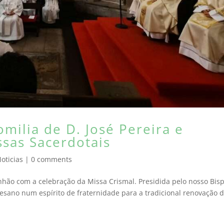
milia de D. José Pereira e
sas Sacerdotais
oticias
|
0 comments
o com a celebração da Missa Crismal. Presidida pelo nosso Bisp
ocesano num espírito de fraternidade para a tradicional renovação 