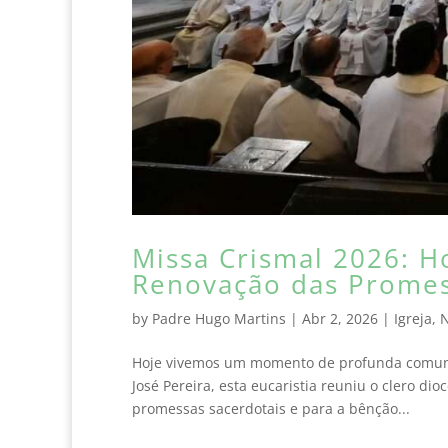
Missa Crismal 2026: Ho
Renovação das Promes
by
Padre Hugo Martins
|
Abr 2, 2026
|
Igreja
,
N
Hoje vivemos um momento de profunda comunhã
José Pereira, esta eucaristia reuniu o clero di
promessas sacerdotais e para a bênção...