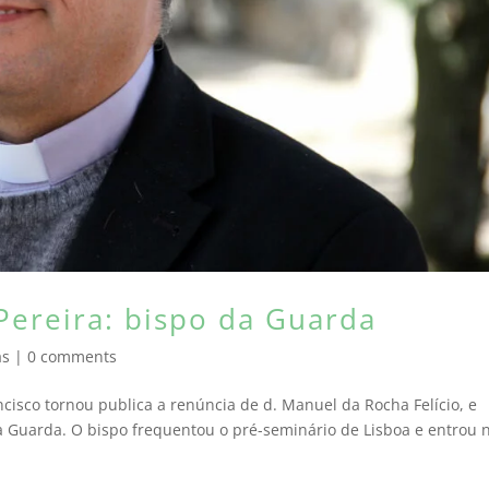
 Pereira: bispo da Guarda
as
|
0 comments
cisco tornou publica a renúncia de d. Manuel da Rocha Felício, e
a Guarda. O bispo frequentou o pré-seminário de Lisboa e entrou 