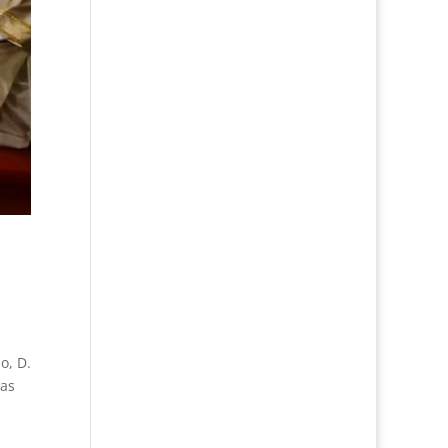
o, D.
das