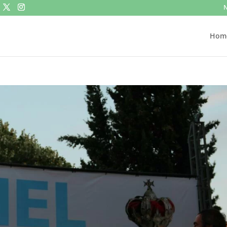
N
Hom