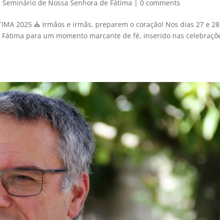
,
Seminário de Nossa Senhora de Fátima
|
0 comments
 2025 ⛪ Irmãos e irmãs, preparem o coração! Nos dias 27 e 28
a Fátima para um momento marcante de fé, inserido nas celebraçõ