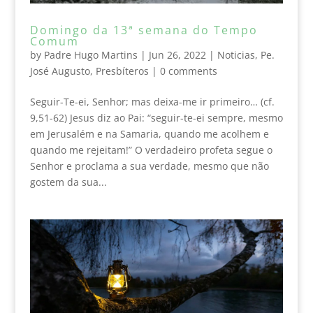
Domingo da 13ª semana do Tempo
Comum
by
Padre Hugo Martins
|
Jun 26, 2022
|
Noticias
,
Pe.
José Augusto
,
Presbíteros
|
0 comments
Seguir-Te-ei, Senhor; mas deixa-me ir primeiro… (cf.
9,51-62) Jesus diz ao Pai: “seguir-te-ei sempre, mesmo
em Jerusalém e na Samaria, quando me acolhem e
quando me rejeitam!” O verdadeiro profeta segue o
Senhor e proclama a sua verdade, mesmo que não
gostem da sua...