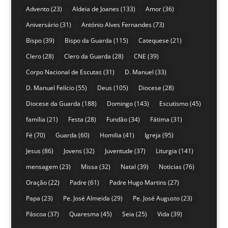
Advento
(23)
Aldeia de Joanes
(133)
Amor
(36)
Aniversário
(31)
António Alves Fernandes
(73)
Bispo
(39)
Bispo da Guarda
(115)
Catequese
(21)
Clero
(28)
Clero da Guarda
(28)
CNE
(39)
Corpo Nacional de Escutas
(31)
D. Manuel
(33)
D. Manuel Felício
(55)
Deus
(105)
Diocese
(28)
Diocese da Guarda
(188)
Domingo
(143)
Escutismo
(45)
família
(21)
Festa
(28)
Fundão
(34)
Fátima
(31)
Fé
(70)
Guarda
(60)
Homilia
(41)
Igreja
(95)
Jesus
(86)
Jovens
(32)
Juventude
(37)
Liturgia
(141)
mensagem
(23)
Missa
(32)
Natal
(39)
Noticias
(76)
Oração
(22)
Padre
(61)
Padre Hugo Martins
(27)
Papa
(23)
Pe. José Almeida
(29)
Pe. José Augusto
(23)
Páscoa
(37)
Quaresma
(45)
Seia
(25)
Vida
(39)