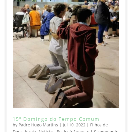
15º Domingo do Tempo Comum
by
Padre Hugo Martins
|
Jul 10, 2022
|
Filhos de
Deus
,
Igreja
,
Noticias
,
Pe. José Augusto
|
0 comments