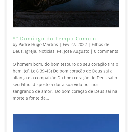
8º Domingo do Tempo Comum
by
Padre Hugo Martins
|
Fev 27, 2022
|
Filhos de
Deus
,
Igreja
,
Noticias
,
Pe. José Augusto
|
0 comments
O homem bom, do bom tesouro do seu coração tira o
bem. (cf. Lc 6,39-45) Do bom coração de Deus sai a
aliança e a compaixão.Do bom coração de Deus sai o
seu Filho, disposto a dar a sua vida por nós,
sangrando de amor. Do bom coração de Deus sai na
morte a fonte da...