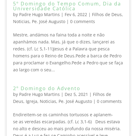
5º Domingo do Tempo Comum, Dia da
Universidade Católica
by
Padre Hugo Martins
|
Fev 6, 2022
|
Filhos de Deus
,
Noticias
,
Pe. José Augusto
|
0 comments
Mestre, andámos na faina toda a noite e não
apanhámos nada. Mas, já que o dizes, lançarei as
redes. (cf. Lc 5,1-11)Jesus é a Palavra que pesca
homens para o Reino de Deus.Pede a barca de Pedro
para proclamar o Evangelho.Pede a Pedro que se faça
ao largo com o seu...
2º Domingo do Advento
by
Padre Hugo Martins
|
Dez 5, 2021
|
Filhos de
Deus
,
Igreja
,
Noticias
,
Pe. José Augusto
|
0 comments
Endireitem-se os caminhos tortuosos e aplanem-
se as veredas escarpadas. (cf. Lc 3,1-6) Deus estava
no alto e desceu ao mais profundo da nossa miséria.
Deus é a Luz e fez-se Caminho acessível e leve.