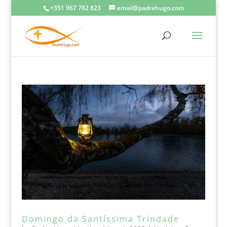
+351 967 782 823
email@padrehugo.com
Domingo da Santíssima Trindade