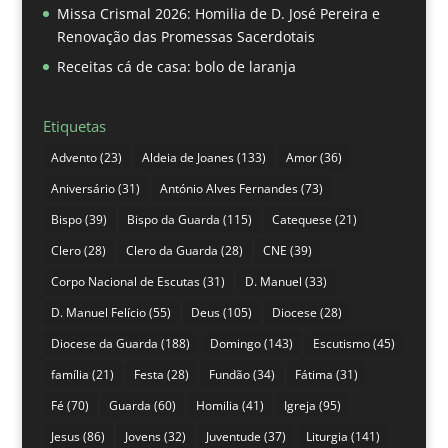
Missa Crismal 2026: Homilia de D. José Pereira e
Renovação das Promessas Sacerdotais
Receitas cá de casa: bolo de laranja
Etiquetas
Advento
(23)
Aldeia de Joanes
(133)
Amor
(36)
Aniversário
(31)
António Alves Fernandes
(73)
Bispo
(39)
Bispo da Guarda
(115)
Catequese
(21)
Clero
(28)
Clero da Guarda
(28)
CNE
(39)
Corpo Nacional de Escutas
(31)
D. Manuel
(33)
D. Manuel Felício
(55)
Deus
(105)
Diocese
(28)
Diocese da Guarda
(188)
Domingo
(143)
Escutismo
(45)
família
(21)
Festa
(28)
Fundão
(34)
Fátima
(31)
Fé
(70)
Guarda
(60)
Homilia
(41)
Igreja
(95)
Jesus
(86)
Jovens
(32)
Juventude
(37)
Liturgia
(141)