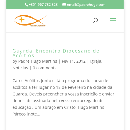
+351 967 782 823
email@padrehugo.com
Guarda, Encontro Diocesano de
Acóltios
by
Padre Hugo Martins
|
Fev 11, 2012
|
Igreja
,
Noticias
|
0 comments
Caros Acólitos Junto está o programa do curso de
acólitos a ter lugar no 18 de Fevereiro na cidade da
Guarda. Deveis preencher a vossa inscrição e enviar
depois de assinada pelo vosso encarregado de
educação . Um abraço em Cristo: Hugo Martins –
Pároco [note...