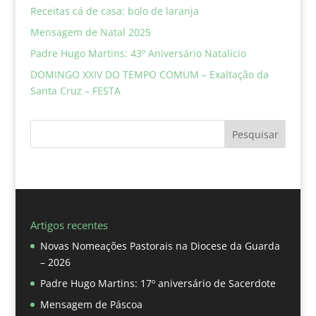
Receitas cá de casa: bolo de laranja
Mensagem de Natal 2025
Padre Hugo Martins: 43º Aniversário Natalício
DOMINGO XXIV DO TEMPO COMUM – Exaltação da
Santa Cruz – FESTA
Pesquisar
Artigos recentes
Novas Nomeações Pastorais na Diocese da Guarda
– 2026
Padre Hugo Martins: 17º aniversário de Sacerdote
Mensagem de Páscoa