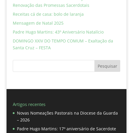
Renovação das Promessas Sacerdotais
Receitas cá de casa: bolo de laranja
Mensagem de Natal 2025
Padre Hugo Martins: 43º Aniversário Natalício
DOMINGO XXIV DO TEMPO COMUM – Exaltação da
Santa Cruz – FESTA
Pesquisar
Artigos recentes
Novas Nomeações Pastorais na Diocese da Guarda
– 2026
Padre Hugo Martins: 17º aniversário de Sacerdote