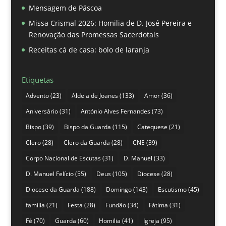
Mensagem de Páscoa
Missa Crismal 2026: Homilia de D. José Pereira e
Renovação das Promessas Sacerdotais
Receitas cá de casa: bolo de laranja
Etiquetas
Advento
(23)
Aldeia de Joanes
(133)
Amor
(36)
Aniversário
(31)
António Alves Fernandes
(73)
Bispo
(39)
Bispo da Guarda
(115)
Catequese
(21)
Clero
(28)
Clero da Guarda
(28)
CNE
(39)
Corpo Nacional de Escutas
(31)
D. Manuel
(33)
D. Manuel Felício
(55)
Deus
(105)
Diocese
(28)
Diocese da Guarda
(188)
Domingo
(143)
Escutismo
(45)
família
(21)
Festa
(28)
Fundão
(34)
Fátima
(31)
Fé
(70)
Guarda
(60)
Homilia
(41)
Igreja
(95)