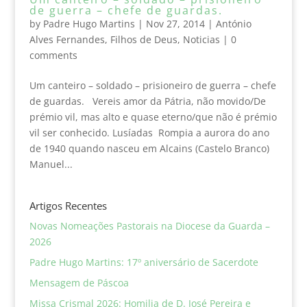
de guerra – chefe de guardas.
by
Padre Hugo Martins
|
Nov 27, 2014
|
António
Alves Fernandes
,
Filhos de Deus
,
Noticias
|
0
comments
Um canteiro – soldado – prisioneiro de guerra – chefe
de guardas. Vereis amor da Pátria, não movido/De
prémio vil, mas alto e quase eterno/que não é prémio
vil ser conhecido. Lusíadas Rompia a aurora do ano
de 1940 quando nasceu em Alcains (Castelo Branco)
Manuel...
Artigos Recentes
Novas Nomeações Pastorais na Diocese da Guarda –
2026
Padre Hugo Martins: 17º aniversário de Sacerdote
Mensagem de Páscoa
Missa Crismal 2026: Homilia de D. José Pereira e