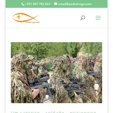
+351 967 782 823
email@padrehugo.com
Um canteiro – soldado – prisioneiro