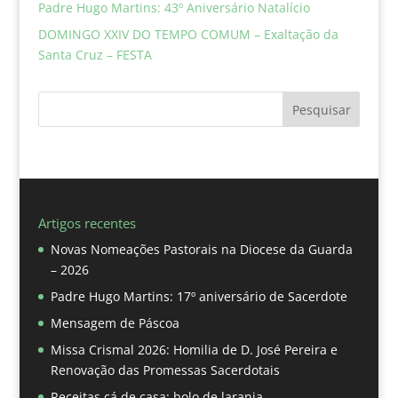
Padre Hugo Martins: 43º Aniversário Natalício
DOMINGO XXIV DO TEMPO COMUM – Exaltação da
Santa Cruz – FESTA
Pesquisar
Artigos recentes
Novas Nomeações Pastorais na Diocese da Guarda
– 2026
Padre Hugo Martins: 17º aniversário de Sacerdote
Mensagem de Páscoa
Missa Crismal 2026: Homilia de D. José Pereira e
Renovação das Promessas Sacerdotais
Receitas cá de casa: bolo de laranja