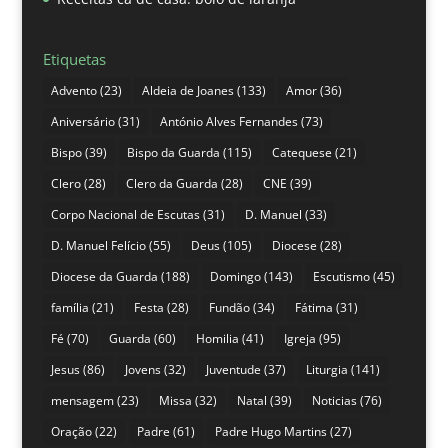
Etiquetas
Advento
(23)
Aldeia de Joanes
(133)
Amor
(36)
Aniversário
(31)
António Alves Fernandes
(73)
Bispo
(39)
Bispo da Guarda
(115)
Catequese
(21)
Clero
(28)
Clero da Guarda
(28)
CNE
(39)
Corpo Nacional de Escutas
(31)
D. Manuel
(33)
D. Manuel Felício
(55)
Deus
(105)
Diocese
(28)
Diocese da Guarda
(188)
Domingo
(143)
Escutismo
(45)
família
(21)
Festa
(28)
Fundão
(34)
Fátima
(31)
Fé
(70)
Guarda
(60)
Homilia
(41)
Igreja
(95)
Jesus
(86)
Jovens
(32)
Juventude
(37)
Liturgia
(141)
mensagem
(23)
Missa
(32)
Natal
(39)
Noticias
(76)
Oração
(22)
Padre
(61)
Padre Hugo Martins
(27)