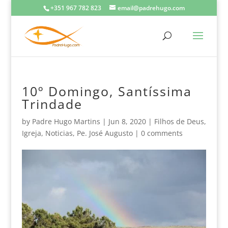
+351 967 782 823
email@padrehugo.com
10º Domingo, Santíssima
Trindade
by
Padre Hugo Martins
|
Jun 8, 2020
|
Filhos de Deus
,
Igreja
,
Noticias
,
Pe. José Augusto
|
0 comments