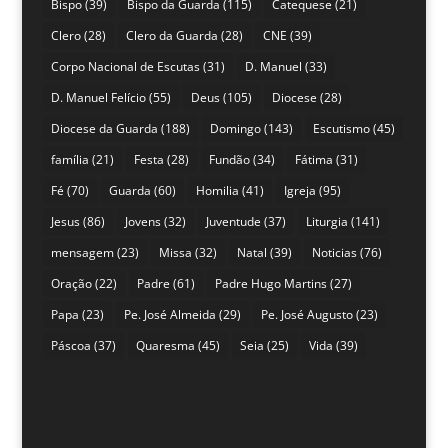
Bispo
(39)
Bispo da Guarda
(115)
Catequese
(21)
Clero
(28)
Clero da Guarda
(28)
CNE
(39)
Corpo Nacional de Escutas
(31)
D. Manuel
(33)
D. Manuel Felício
(55)
Deus
(105)
Diocese
(28)
Diocese da Guarda
(188)
Domingo
(143)
Escutismo
(45)
família
(21)
Festa
(28)
Fundão
(34)
Fátima
(31)
Fé
(70)
Guarda
(60)
Homilia
(41)
Igreja
(95)
Jesus
(86)
Jovens
(32)
Juventude
(37)
Liturgia
(141)
mensagem
(23)
Missa
(32)
Natal
(39)
Noticias
(76)
Oração
(22)
Padre
(61)
Padre Hugo Martins
(27)
Papa
(23)
Pe. José Almeida
(29)
Pe. José Augusto
(23)
Páscoa
(37)
Quaresma
(45)
Seia
(25)
Vida
(39)