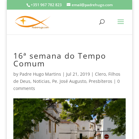
+351 967 782 823
email@padrehugo.com
16ª semana do Tempo
Comum
by
Padre Hugo Martins
|
Jul 21, 2019
|
Clero
,
Filhos
de Deus
,
Noticias
,
Pe. José Augusto
,
Presbíteros
|
0
comments