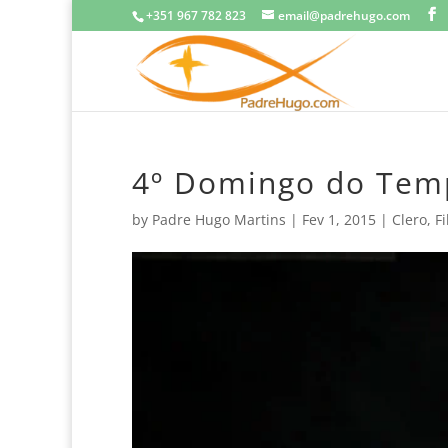
+351 967 782 823
email@padrehugo.com
4º Domingo do Te
by
Padre Hugo Martins
|
Fev 1, 2015
|
Clero
,
F