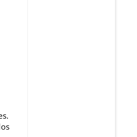
es.
los