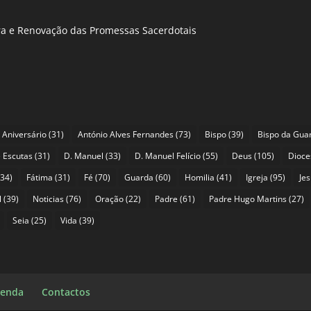
ira e Renovação das Promessas Sacerdotais
Aniversário
(31)
António Alves Fernandes
(73)
Bispo
(39)
Bispo da Gua
 Escutas
(31)
D. Manuel
(33)
D. Manuel Felício
(55)
Deus
(105)
Dioce
34)
Fátima
(31)
Fé
(70)
Guarda
(60)
Homilia
(41)
Igreja
(95)
Je
l
(39)
Noticias
(76)
Oração
(22)
Padre
(61)
Padre Hugo Martins
(27)
Seia
(25)
Vida
(39)
enda
Contactos