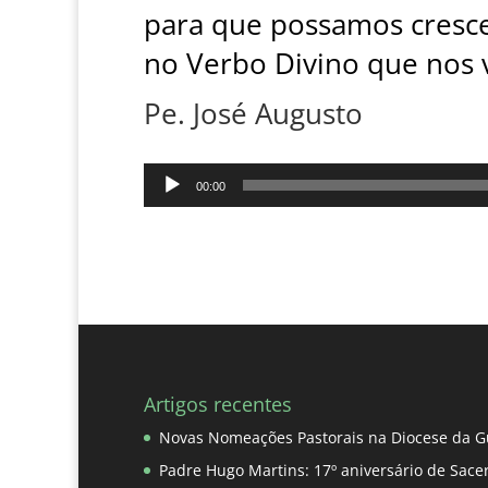
para que possamos crescer
no Verbo Divino que nos v
Pe. José Augusto
Reprodutor
00:00
de
áudio
Artigos recentes
Novas Nomeações Pastorais na Diocese da G
Padre Hugo Martins: 17º aniversário de Sace