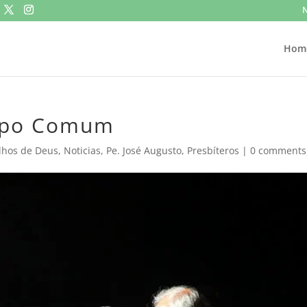
N
Hom
mpo Comum
ilhos de Deus
,
Noticias
,
Pe. José Augusto
,
Presbíteros
|
0 comments