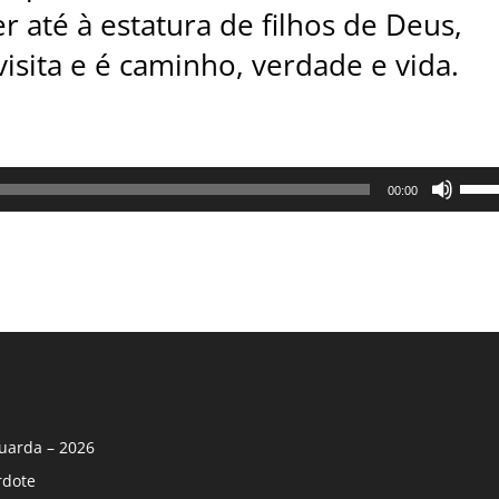
 até à estatura de filhos de Deus,
isita e é caminho, verdade e vida.
Use
00:00
as
setas
cima/
para
aume
ou
dimin
o
volum
uarda – 2026
rdote