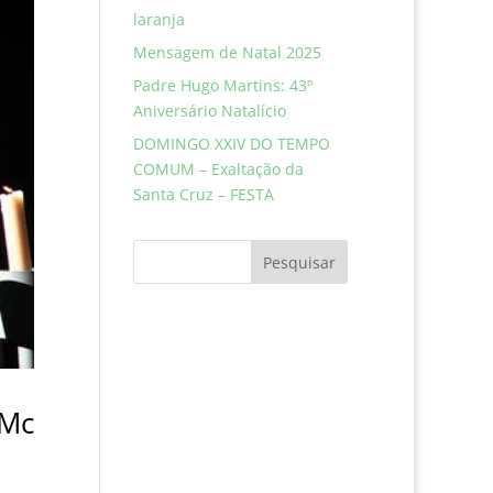
laranja
Mensagem de Natal 2025
Padre Hugo Martins: 43º
Aniversário Natalício
DOMINGO XXIV DO TEMPO
COMUM – Exaltação da
Santa Cruz – FESTA
Pesquisar
 Mc