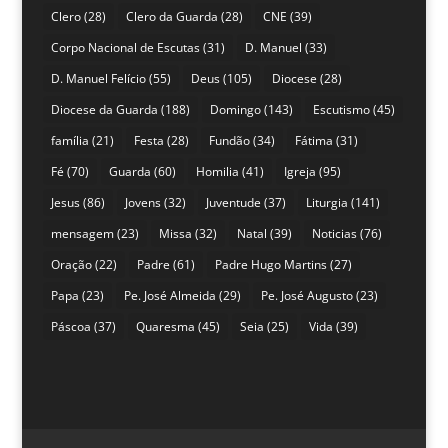
Clero
(28)
Clero da Guarda
(28)
CNE
(39)
Corpo Nacional de Escutas
(31)
D. Manuel
(33)
D. Manuel Felício
(55)
Deus
(105)
Diocese
(28)
Diocese da Guarda
(188)
Domingo
(143)
Escutismo
(45)
família
(21)
Festa
(28)
Fundão
(34)
Fátima
(31)
Fé
(70)
Guarda
(60)
Homilia
(41)
Igreja
(95)
Jesus
(86)
Jovens
(32)
Juventude
(37)
Liturgia
(141)
mensagem
(23)
Missa
(32)
Natal
(39)
Noticias
(76)
Oração
(22)
Padre
(61)
Padre Hugo Martins
(27)
Papa
(23)
Pe. José Almeida
(29)
Pe. José Augusto
(23)
Páscoa
(37)
Quaresma
(45)
Seia
(25)
Vida
(39)