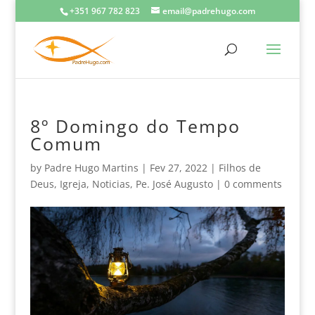
+351 967 782 823
email@padrehugo.com
8º Domingo do Tempo
Comum
by
Padre Hugo Martins
|
Fev 27, 2022
|
Filhos de
Deus
,
Igreja
,
Noticias
,
Pe. José Augusto
|
0 comments