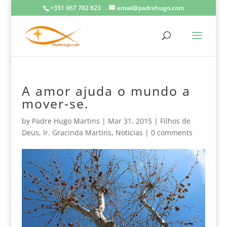
+351 967 782 823
email@padrehugo.com
A amor ajuda o mundo a
mover-se.
by
Padre Hugo Martins
|
Mar 31, 2015
|
Filhos de
Deus
,
Ir. Gracinda Martins
,
Noticias
|
0 comments