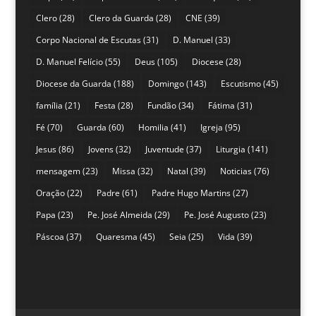
Clero
(28)
Clero da Guarda
(28)
CNE
(39)
Corpo Nacional de Escutas
(31)
D. Manuel
(33)
D. Manuel Felício
(55)
Deus
(105)
Diocese
(28)
Diocese da Guarda
(188)
Domingo
(143)
Escutismo
(45)
família
(21)
Festa
(28)
Fundão
(34)
Fátima
(31)
Fé
(70)
Guarda
(60)
Homilia
(41)
Igreja
(95)
Jesus
(86)
Jovens
(32)
Juventude
(37)
Liturgia
(141)
mensagem
(23)
Missa
(32)
Natal
(39)
Noticias
(76)
Oração
(22)
Padre
(61)
Padre Hugo Martins
(27)
Papa
(23)
Pe. José Almeida
(29)
Pe. José Augusto
(23)
Páscoa
(37)
Quaresma
(45)
Seia
(25)
Vida
(39)