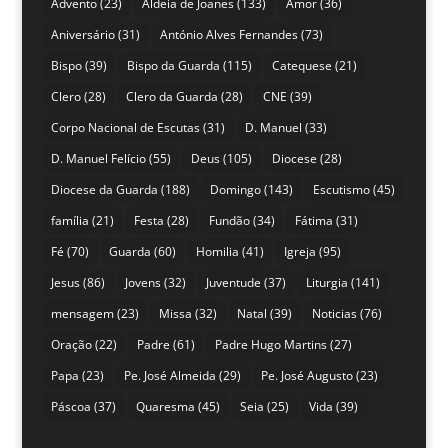
Advento
(23)
Aldeia de Joanes
(133)
Amor
(36)
Aniversário
(31)
António Alves Fernandes
(73)
Bispo
(39)
Bispo da Guarda
(115)
Catequese
(21)
Clero
(28)
Clero da Guarda
(28)
CNE
(39)
Corpo Nacional de Escutas
(31)
D. Manuel
(33)
D. Manuel Felício
(55)
Deus
(105)
Diocese
(28)
Diocese da Guarda
(188)
Domingo
(143)
Escutismo
(45)
família
(21)
Festa
(28)
Fundão
(34)
Fátima
(31)
Fé
(70)
Guarda
(60)
Homilia
(41)
Igreja
(95)
Jesus
(86)
Jovens
(32)
Juventude
(37)
Liturgia
(141)
mensagem
(23)
Missa
(32)
Natal
(39)
Noticias
(76)
Oração
(22)
Padre
(61)
Padre Hugo Martins
(27)
Papa
(23)
Pe. José Almeida
(29)
Pe. José Augusto
(23)
Páscoa
(37)
Quaresma
(45)
Seia
(25)
Vida
(39)