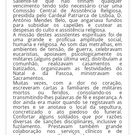
Saliente-se que não tinham qualquer
vencimento tendo sido necessário criar uma
Comissão Central de Assistência Religiosa,
presidida pelo Cardeal Patriarca de Lisboa, D.
António Mendes Belo, que angariava fundos
para subsidiar os capelães e custear as
despesas do culto e assistência religiosa.
A missão destes assistentes espirituais foi de
uma grande e profícua amplitude social,
humana e religiosa. Ao som das metralhas, em
ambientes de tensão, de guerra, celebravam
eucaristias, apoiavam psicologicamente os
militares (alguns pela última vez), distribuíam a
comunhão, realizavam casamentos e
batizados, organizavam as festividades do
Natal e da Pascoa, ministravam os
Sacramentos.
Muitas vezes, com a dor no coração,
escreveram cartas a familiares de militares
mortos ou feridos, consolando-os e
transmitindo-lhes palavras de fé e esperança. A
dor ainda era maior quando se registavam as
mortes e se anotava o local da sepultura,
concretizado o ato piedoso do funeral.
Confortar alguns soldados que por razões
diversas de sanções disciplinares, inclusive o
fuzilamento. Prestavam também grande
colaboração nos serviços clínicos e de