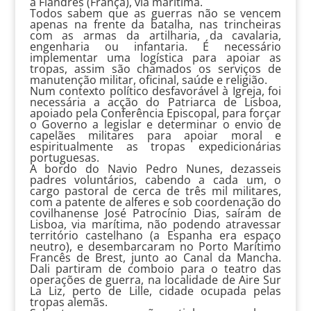
a Flandres (França), via marítima.
Todos sabem que as guerras não se vencem
apenas na frente da batalha, nas trincheiras
com as armas da artilharia, da cavalaria,
engenharia ou infantaria. É necessário
implementar uma logística para apoiar as
tropas, assim são chamados os serviços de
manutenção militar, oficinal, saúde e religião.
Num contexto político desfavorável à Igreja, foi
necessária a acção do Patriarca de Lisboa,
apoiado pela Conferência Episcopal, para forçar
o Governo a legislar e determinar o envio de
capelães militares para apoiar moral e
espiritualmente as tropas expedicionárias
portuguesas.
A bordo do Navio Pedro Nunes, dezasseis
padres voluntários, cabendo a cada um, o
cargo pastoral de cerca de três mil militares,
com a patente de alferes e sob coordenação do
covilhanense José Patrocínio Dias, saíram de
Lisboa, via marítima, não podendo atravessar
território castelhano (a Espanha era espaço
neutro), e desembarcaram no Porto Marítimo
Francês de Brest, junto ao Canal da Mancha.
Dali partiram de comboio para o teatro das
operações de guerra, na localidade de Aire Sur
La Liz, perto de Lille, cidade ocupada pelas
tropas alemãs.