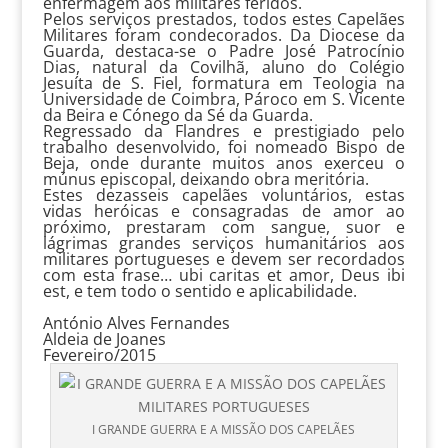
enfermagem aos militares feridos.
Pelos serviços prestados, todos estes Capelães
Militares foram condecorados. Da Diocese da
Guarda, destaca-se o Padre José Patrocínio
Dias, natural da Covilhã, aluno do Colégio
Jesuíta de S. Fiel, formatura em Teologia na
Universidade de Coimbra, Pároco em S. Vicente
da Beira e Cónego da Sé da Guarda.
Regressado da Flandres e prestigiado pelo
trabalho desenvolvido, foi nomeado Bispo de
Beja, onde durante muitos anos exerceu o
múnus episcopal, deixando obra meritória.
Estes dezasseis capelães voluntários, estas
vidas heróicas e consagradas de amor ao
próximo, prestaram com sangue, suor e
lágrimas grandes serviços humanitários aos
militares portugueses e devem ser recordados
com esta frase… ubi caritas et amor, Deus ibi
est, e tem todo o sentido e aplicabilidade.
António Alves Fernandes
Aldeia de Joanes
Fevereiro/2015
I GRANDE GUERRA E A MISSÃO DOS CAPELÃES