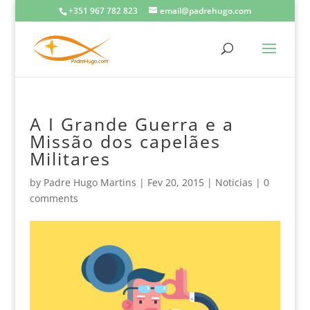
+351 967 782 823
email@padrehugo.com
A I Grande Guerra e a
Missão dos capelães
Militares
by
Padre Hugo Martins
|
Fev 20, 2015
|
Noticias
|
0
comments