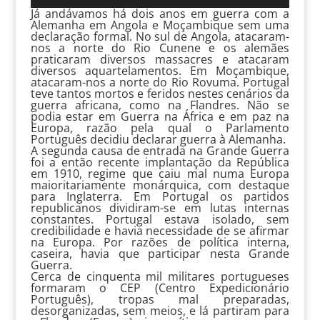
de
Já andávamos há dois anos em guerra com a
áudio
Alemanha em Angola e Moçambique sem uma
declaração formal. No sul de Angola, atacaram-
nos a norte do Rio Cunene e os alemães
praticaram diversos massacres e atacaram
diversos aquartelamentos. Em Moçambique,
atacaram-nos a norte do Rio Rovuma. Portugal
teve tantos mortos e feridos nestes cenários da
guerra africana, como na Flandres. Não se
podia estar em Guerra na África e em paz na
Europa, razão pela qual o Parlamento
Português decidiu declarar guerra à Alemanha.
A segunda causa de entrada na Grande Guerra
foi a então recente implantação da República
em 1910, regime que caiu mal numa Europa
maioritariamente monárquica, com destaque
para Inglaterra. Em Portugal os partidos
republicanos dividiram-se em lutas internas
constantes. Portugal estava isolado, sem
credibilidade e havia necessidade de se afirmar
na Europa. Por razões de política interna,
caseira, havia que participar nesta Grande
Guerra.
Cerca de cinquenta mil militares portugueses
formaram o CEP (Centro Expedicionário
Português), tropas mal preparadas,
desorganizadas, sem meios, e lá partiram para