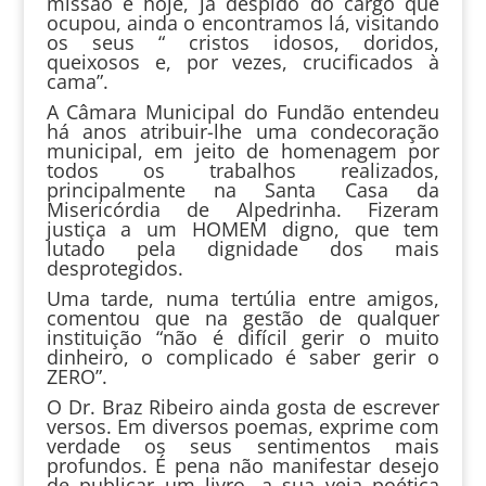
missão e hoje, já despido do cargo que
ocupou, ainda o encontramos lá, visitando
os seus “ cristos idosos, doridos,
queixosos e, por vezes, crucificados à
cama”.
A Câmara Municipal do Fundão entendeu
há anos atribuir-lhe uma condecoração
municipal, em jeito de homenagem por
todos os trabalhos realizados,
principalmente na Santa Casa da
Misericórdia de Alpedrinha. Fizeram
justiça a um HOMEM digno, que tem
lutado pela dignidade dos mais
desprotegidos.
Uma tarde, numa tertúlia entre amigos,
comentou que na gestão de qualquer
instituição “não é difícil gerir o muito
dinheiro, o complicado é saber gerir o
ZERO”.
O Dr. Braz Ribeiro ainda gosta de escrever
versos. Em diversos poemas, exprime com
verdade os seus sentimentos mais
profundos. É pena não manifestar desejo
de publicar um livro, a sua veia poética