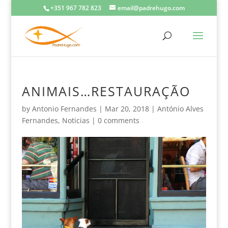
+351 967 782 823
email@padrehugo.com
ANIMAIS…RESTAURAÇÃO
by
Antonio Fernandes
|
Mar 20, 2018
|
António Alves
Fernandes
,
Noticias
|
0 comments