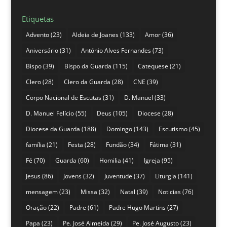
Etiquetas
Advento
(23)
Aldeia de Joanes
(133)
Amor
(36)
Aniversário
(31)
António Alves Fernandes
(73)
Bispo
(39)
Bispo da Guarda
(115)
Catequese
(21)
Clero
(28)
Clero da Guarda
(28)
CNE
(39)
Corpo Nacional de Escutas
(31)
D. Manuel
(33)
D. Manuel Felício
(55)
Deus
(105)
Diocese
(28)
Diocese da Guarda
(188)
Domingo
(143)
Escutismo
(45)
família
(21)
Festa
(28)
Fundão
(34)
Fátima
(31)
Fé
(70)
Guarda
(60)
Homilia
(41)
Igreja
(95)
Jesus
(86)
Jovens
(32)
Juventude
(37)
Liturgia
(141)
mensagem
(23)
Missa
(32)
Natal
(39)
Noticias
(76)
Oração
(22)
Padre
(61)
Padre Hugo Martins
(27)
Papa
(23)
Pe. José Almeida
(29)
Pe. José Augusto
(23)