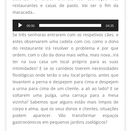
restaurantes e casas de pasto. Vai ser o fim da
macacada…
Reprodutor
00:00
04:25
de
Se três senhoras entrarem com os respetivos cães, e
áudio
estes observarem uma cadela com cio, como o dono
do restaurante irá resolver o problema e por que
ordem, com o cão da dona mais velha, mais nova…Irá
ter na sua casa um local próprio para as suas
intimidades? E se os canídeos tiverem necessidades
fisiológicas onde terão o seu local próprio, antes que
levantem a perna e despejem para cima e despejem
a urina para cima de um cliente, a ali ao lado? E se
soltarem uma pulga, uma carraça para a mesa
vizinha? Sabemos que alguns estão mais limpos de
corpo e alma, que os seus donos e clientes, situações
podem aparecer. Vão transformar espaços
gastronómicos em pequenos jardins zoológicos?