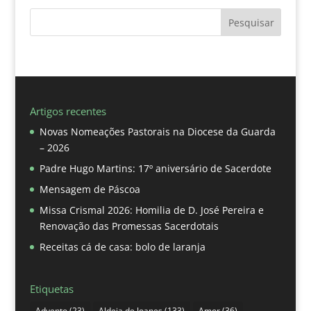
Pesquisar
Artigos recentes
Novas Nomeações Pastorais na Diocese da Guarda
– 2026
Padre Hugo Martins: 17º aniversário de Sacerdote
Mensagem de Páscoa
Missa Crismal 2026: Homilia de D. José Pereira e
Renovação das Promessas Sacerdotais
Receitas cá de casa: bolo de laranja
Etiquetas
Advento
(23)
Aldeia de Joanes
(133)
Amor
(36)