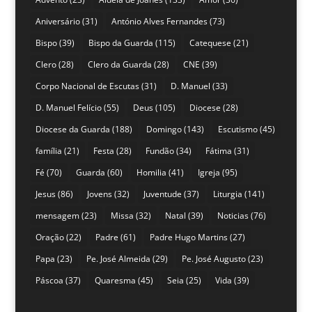
Aniversário
(31)
António Alves Fernandes
(73)
Bispo
(39)
Bispo da Guarda
(115)
Catequese
(21)
Clero
(28)
Clero da Guarda
(28)
CNE
(39)
Corpo Nacional de Escutas
(31)
D. Manuel
(33)
D. Manuel Felício
(55)
Deus
(105)
Diocese
(28)
Diocese da Guarda
(188)
Domingo
(143)
Escutismo
(45)
família
(21)
Festa
(28)
Fundão
(34)
Fátima
(31)
Fé
(70)
Guarda
(60)
Homilia
(41)
Igreja
(95)
Jesus
(86)
Jovens
(32)
Juventude
(37)
Liturgia
(141)
mensagem
(23)
Missa
(32)
Natal
(39)
Noticias
(76)
Oração
(22)
Padre
(61)
Padre Hugo Martins
(27)
Papa
(23)
Pe. José Almeida
(29)
Pe. José Augusto
(23)
Páscoa
(37)
Quaresma
(45)
Seia
(25)
Vida
(39)