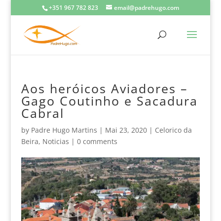
+351 967 782 823
email@padrehugo.com
Aos heróicos Aviadores –
Gago Coutinho e Sacadura
Cabral
by
Padre Hugo Martins
|
Mai 23, 2020
|
Celorico da
Beira
,
Noticias
|
0 comments