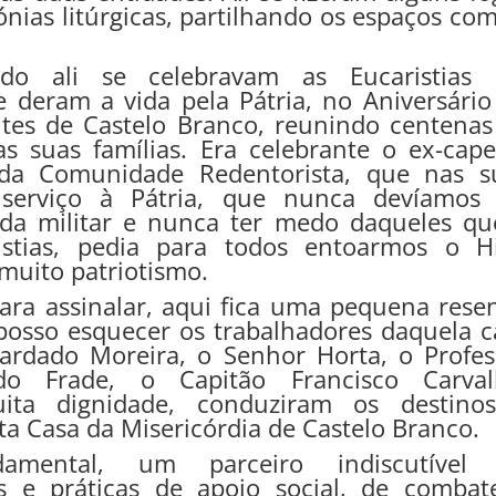
nias litúrgicas, partilhando os espaços com
do ali se celebravam as Eucaristias
deram a vida pela Pátria, no Aniversário
tes de Castelo Branco, reunindo centenas
as suas famílias. Era celebrante o ex-cape
 da Comunidade Redentorista, que nas s
 serviço à Pátria, que nunca devíamos 
rda militar e nunca ter medo daqueles qu
istias, pedia para todos entoarmos o H
muito patriotismo.
ara assinalar, aqui fica uma pequena rese
posso esquecer os trabalhadores daquela c
ardado Moreira, o Senhor Horta, o Profes
o Frade, o Capitão Francisco Carval
ta dignidade, conduziram os destino
ta Casa da Misericórdia de Castelo Branco.
damental, um parceiro indiscutível
as e práticas de apoio social, de combat