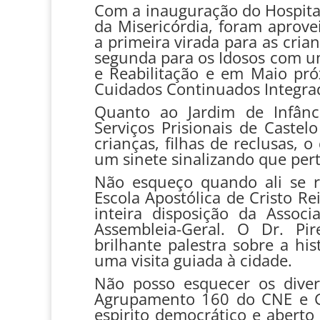
Com a inauguração do Hospital
da Misericórdia, foram aprove
a primeira virada para as cria
segunda para os Idosos com um
e Reabilitação e em Maio pr
Cuidados Continuados Integra
Quanto ao Jardim de Infânc
Serviços Prisionais de Caste
crianças, filhas de reclusas,
um sinete sinalizando que per
Não esqueço quando ali se r
Escola Apostólica de Cristo Re
inteira disposição da Assoc
Assembleia-Geral. O Dr. Pi
brilhante palestra sobre a hi
uma visita guiada à cidade.
Não posso esquecer os diver
Agrupamento 160 do CNE e G
espirito democrático e aberto 