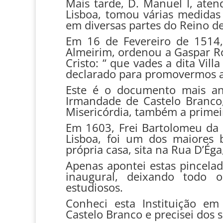
Mais tarde, D. Manuel I, aten
Lisboa, tomou várias medidas 
em diversas partes do Reino de
Em 16 de Fevereiro de 1514,
Almeirim, ordenou a Gaspar R
Cristo: “ que vades a dita Vil
declarado para promovermos a
Este é o documento mais an
Irmandade de Castelo Branco,
Misericórdia, também a primeir
Em 1603, Frei Bartolomeu da C
Lisboa, foi um dos maiores 
própria casa, sita na Rua D’Éga
Apenas apontei estas pincela
inaugural, deixando todo 
estudiosos.
Conheci esta Instituição em
Castelo Branco e precisei dos s