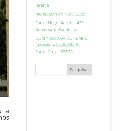
laranja
Mensagem de Natal 2025
Padre Hugo Martins: 43º
Aniversário Natalício
DOMINGO XXIV DO TEMPO
COMUM – Exaltação da
Santa Cruz – FESTA
Pesquisar
u a
nos