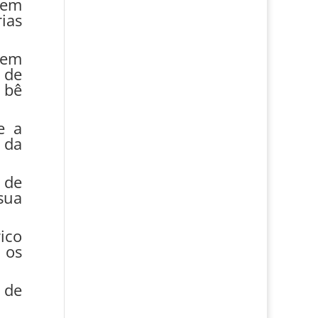
 em
ias
 em
 de
o bê
e a
 da
 de
sua
ico
 os
 de