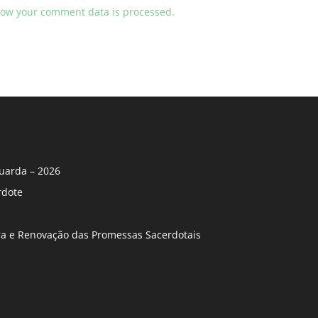
ow your comment data is processed.
uarda – 2026
rdote
ira e Renovação das Promessas Sacerdotais