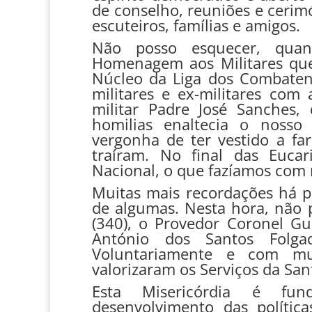
de conselho, reuniões e cerimó
escuteiros, famílias e amigos.
Não posso esquecer, quan
Homenagem aos Militares que 
Núcleo da Liga dos Combaten
militares e ex-militares com 
militar Padre José Sanches,
homilias enaltecia o nosso
vergonha de ter vestido a fa
traíram. No final das Eucar
Nacional, o que fazíamos com 
Muitas mais recordações há p
de algumas. Nesta hora, não 
(340), o Provedor Coronel Gu
António dos Santos Folgad
Voluntariamente e com mui
valorizaram os Serviços da San
Esta Misericórdia é fun
desenvolvimento das polític