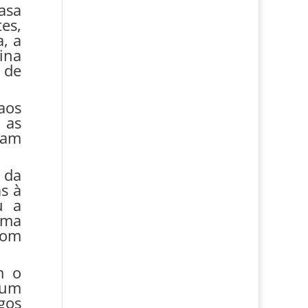
asa
es,
a, a
ina
 de
aos
 as
vam
 da
s à
u a
uma
com
m o
 um
gos