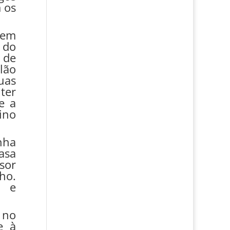
 os
 em
 do
 de
lão
uas
ter
e a
ino
nha
asa
sor
ho.
s e
 no
e à