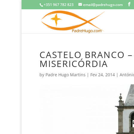
+351 967 782 823
email@padrehugo.com
CASTELO BRANCO –
MISERICÓRDIA
by
Padre Hugo Martins
|
Fev 24, 2014
|
Antóni