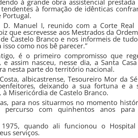
dendo à grande obra assistencial prestada
tendentes à formação de idênticas confrar
 Portugal.
 D. Manuel I, reunido com a Corte Real
oiz que escrevesse aos Mestrados da Ordem
la de Castelo Branco e nos informeis de tud
 isso como nos bê parecer.”
tigo, é o primeiro compromisso que reg
 e assim nasceu, nesse dia, a Santa Casa
a nesta parte do território nacional.
osta, albicastrense, Tesoureiro Mor da Sé
benfeitores, deixando a sua fortuna e a 
, à Misericórdia de Castelo Branco.
das, para nos situarmos no momento histór
o percurso com quinhentos anos para
 1975, quando ali funcionou o Hospital
eus serviços.