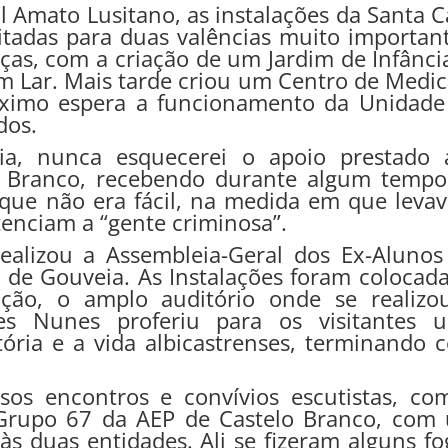
 Amato Lusitano, as instalações da Santa C
itadas para duas valências muito important
nças, com a criação de um Jardim de Infânci
 Lar. Mais tarde criou um Centro de Medic
óximo espera a funcionamento da Unidade
dos.
ia, nunca esquecerei o apoio prestado 
lo Branco, recebendo durante algum tempo
 o que não era fácil, na medida em que leva
tenciam a “gente criminosa”.
ealizou a Assembleia-Geral dos Ex-Alunos
i de Gouveia. As Instalações foram colocada
iação, o amplo auditório onde se realizo
res Nunes proferiu para os visitantes 
stória e a vida albicastrenses, terminando 
sos encontros e convívios escutistas, co
rupo 67 da AEP de Castelo Branco, com
às duas entidades. Ali se fizeram alguns fo