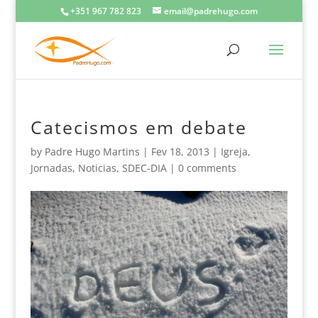
+351 967 782 823
email@padrehugo.com
Catecismos em debate
by
Padre Hugo Martins
|
Fev 18, 2013
|
Igreja
,
Jornadas
,
Noticias
,
SDEC-DIA
|
0 comments