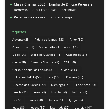
Missa Crismal 2026: Homilia de D. José Pereira e
Renovação das Promessas Sacerdotais
Receitas cá de casa: bolo de laranja
Etiquetas
Advento
(23)
Aldeia de Joanes
(133)
Amor
(36)
Aniversário
(31)
António Alves Fernandes
(73)
Bispo
(39)
Bispo da Guarda
(115)
Catequese
(21)
Clero
(28)
Clero da Guarda
(28)
CNE
(39)
Corpo Nacional de Escutas
(31)
D. Manuel
(33)
D. Manuel Felício
(55)
Deus
(105)
Diocese
(28)
Diocese da Guarda
(188)
Domingo
(143)
Escutismo
(45)
família
(21)
Festa
(28)
Fundão
(34)
Fátima
(31)
Fé
(70)
Guarda
(60)
Homilia
(41)
Igreja
(95)
Jesus
(86)
Jovens
(32)
Juventude
(37)
Liturgia
(141)