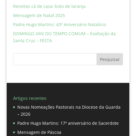
Receitas cá de casa: bolo de laranja
Mensagem de Natal 2025
Padre Hugo Martins: 43º Aniversário Natalício
DOMINGO XXIV DO TEMPO COMUM – Exaltação da
Santa Cruz – FESTA
Pesquisar
Artigos recentes
Novas Nomeações Pastorais na Diocese da Guarda
– 2026
Padre Hugo Martins: 17º aniversário de Sacerdote
Mensagem de Páscoa