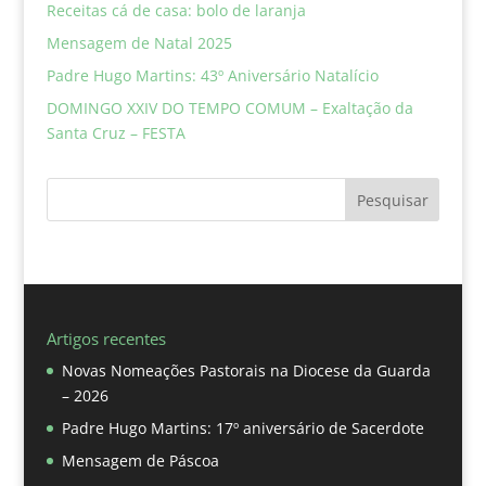
Receitas cá de casa: bolo de laranja
Mensagem de Natal 2025
Padre Hugo Martins: 43º Aniversário Natalício
DOMINGO XXIV DO TEMPO COMUM – Exaltação da
Santa Cruz – FESTA
Pesquisar
Artigos recentes
Novas Nomeações Pastorais na Diocese da Guarda
– 2026
Padre Hugo Martins: 17º aniversário de Sacerdote
Mensagem de Páscoa