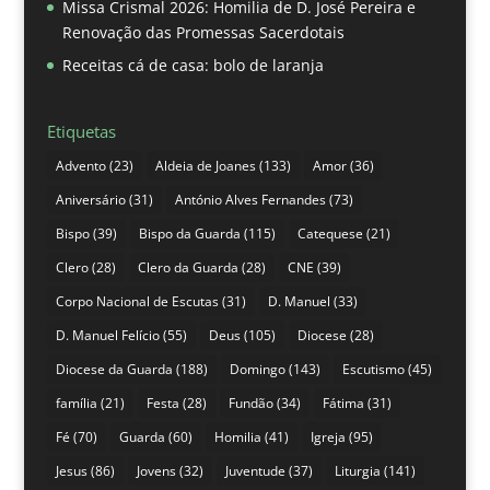
Missa Crismal 2026: Homilia de D. José Pereira e
Renovação das Promessas Sacerdotais
Receitas cá de casa: bolo de laranja
Etiquetas
Advento
(23)
Aldeia de Joanes
(133)
Amor
(36)
Aniversário
(31)
António Alves Fernandes
(73)
Bispo
(39)
Bispo da Guarda
(115)
Catequese
(21)
Clero
(28)
Clero da Guarda
(28)
CNE
(39)
Corpo Nacional de Escutas
(31)
D. Manuel
(33)
D. Manuel Felício
(55)
Deus
(105)
Diocese
(28)
Diocese da Guarda
(188)
Domingo
(143)
Escutismo
(45)
família
(21)
Festa
(28)
Fundão
(34)
Fátima
(31)
Fé
(70)
Guarda
(60)
Homilia
(41)
Igreja
(95)
Jesus
(86)
Jovens
(32)
Juventude
(37)
Liturgia
(141)