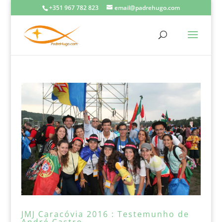
+351 967 782 823
email@padrehugo.com
JMJ Caracóvia 2016 : Testemunho de
André Castro