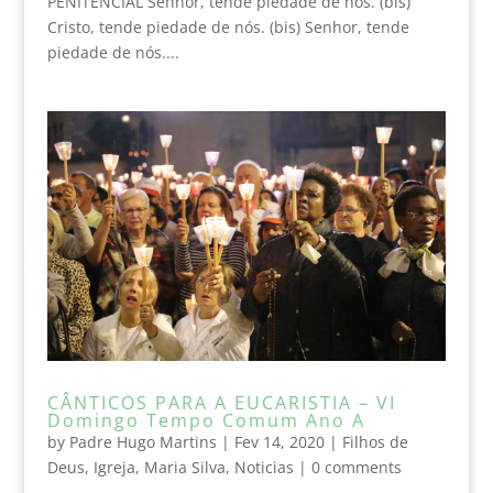
PENITENCIAL Senhor, tende piedade de nós. (bis)
Cristo, tende piedade de nós. (bis) Senhor, tende
piedade de nós....
CÂNTICOS PARA A EUCARISTIA – VI
Domingo Tempo Comum Ano A
by
Padre Hugo Martins
|
Fev 14, 2020
|
Filhos de
Deus
,
Igreja
,
Maria Silva
,
Noticias
|
0 comments