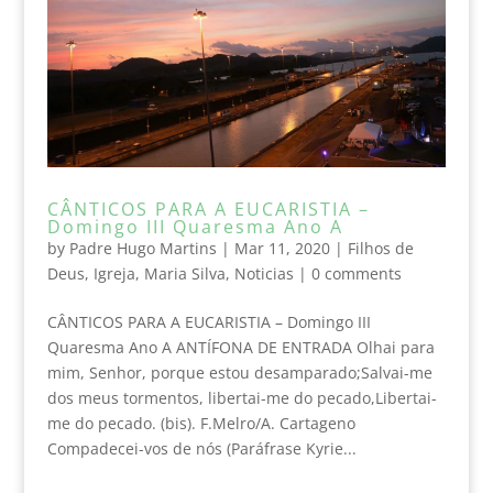
CÂNTICOS PARA A EUCARISTIA –
Domingo III Quaresma Ano A
by
Padre Hugo Martins
|
Mar 11, 2020
|
Filhos de
Deus
,
Igreja
,
Maria Silva
,
Noticias
|
0 comments
CÂNTICOS PARA A EUCARISTIA – Domingo III
Quaresma Ano A ANTÍFONA DE ENTRADA Olhai para
mim, Senhor, porque estou desamparado;Salvai-me
dos meus tormentos, libertai-me do pecado,Libertai-
me do pecado. (bis). F.Melro/A. Cartageno
Compadecei-vos de nós (Paráfrase Kyrie...