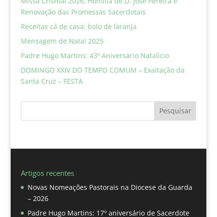
Missa Crismal 2026: Homilia de D. José Pereira e
Renovação das Promessas Sacerdotais
Receitas cá de casa: bolo de laranja
Mensagem de Natal 2025
Padre Hugo Martins: 43º Aniversário Natalício
DOMINGO XXIV DO TEMPO COMUM – Exaltação da
Santa Cruz – FESTA
Pesquisar
Artigos recentes
Novas Nomeações Pastorais na Diocese da Guarda
– 2026
Padre Hugo Martins: 17º aniversário de Sacerdote