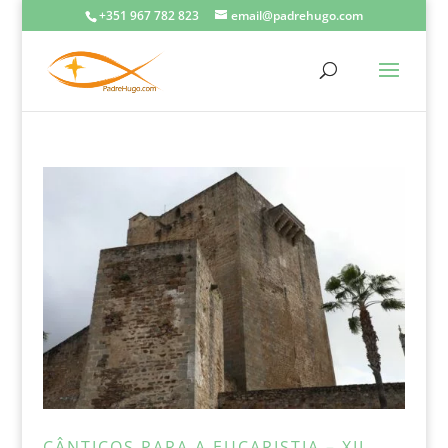
+351 967 782 823
email@padrehugo.com
CÂNTICOS PARA A EUCARISTIA – XII