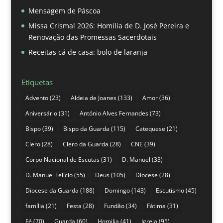
Mensagem de Páscoa
Missa Crismal 2026: Homilia de D. José Pereira e
Renovação das Promessas Sacerdotais
Receitas cá de casa: bolo de laranja
Etiquetas
Advento
(23)
Aldeia de Joanes
(133)
Amor
(36)
Aniversário
(31)
António Alves Fernandes
(73)
Bispo
(39)
Bispo da Guarda
(115)
Catequese
(21)
Clero
(28)
Clero da Guarda
(28)
CNE
(39)
Corpo Nacional de Escutas
(31)
D. Manuel
(33)
D. Manuel Felício
(55)
Deus
(105)
Diocese
(28)
Diocese da Guarda
(188)
Domingo
(143)
Escutismo
(45)
família
(21)
Festa
(28)
Fundão
(34)
Fátima
(31)
Fé
(70)
Guarda
(60)
Homilia
(41)
Igreja
(95)