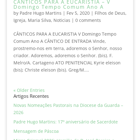
CÂNTICOS PARA A EUCARISTIA – V
Domingo Tempo Comum Ano A
by
Padre Hugo Martins
|
Fev 5, 2020
|
Filhos de Deus
,
Igreja
,
Maria Silva
,
Noticias
|
0 comments
CÂNTICOS PARA A EUCARISTIA V Domingo Tempo
Comum Ano A CÂNTICO DE ENTRADA Vinde,
prostremo-nos em terra, adoremos o Senhor, nosso
criador. Adoremos, adoremos o Senhor. (bis). F.
Melro/A. Cartageno ATO PENITENCIAL Kyrie eleison
(bis); Christe eleison (bis). Greg/M....
« Older Entries
Artigos Recentes
Novas Nomeações Pastorais na Diocese da Guarda –
2026
Padre Hugo Martins: 17º aniversário de Sacerdote
Mensagem de Páscoa