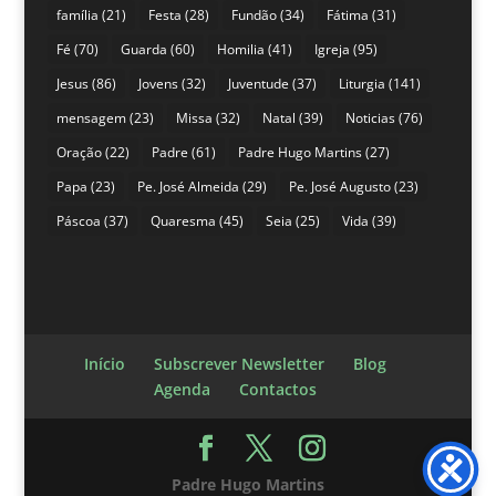
família
(21)
Festa
(28)
Fundão
(34)
Fátima
(31)
Fé
(70)
Guarda
(60)
Homilia
(41)
Igreja
(95)
Jesus
(86)
Jovens
(32)
Juventude
(37)
Liturgia
(141)
mensagem
(23)
Missa
(32)
Natal
(39)
Noticias
(76)
Oração
(22)
Padre
(61)
Padre Hugo Martins
(27)
Papa
(23)
Pe. José Almeida
(29)
Pe. José Augusto
(23)
Páscoa
(37)
Quaresma
(45)
Seia
(25)
Vida
(39)
Início
Subscrever Newsletter
Blog
Agenda
Contactos
Padre Hugo Martins