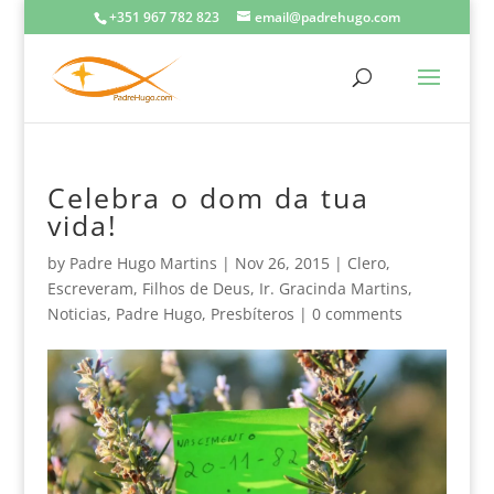
+351 967 782 823
email@padrehugo.com
Celebra o dom da tua
vida!
by
Padre Hugo Martins
|
Nov 26, 2015
|
Clero
,
Escreveram
,
Filhos de Deus
,
Ir. Gracinda Martins
,
Noticias
,
Padre Hugo
,
Presbíteros
|
0 comments