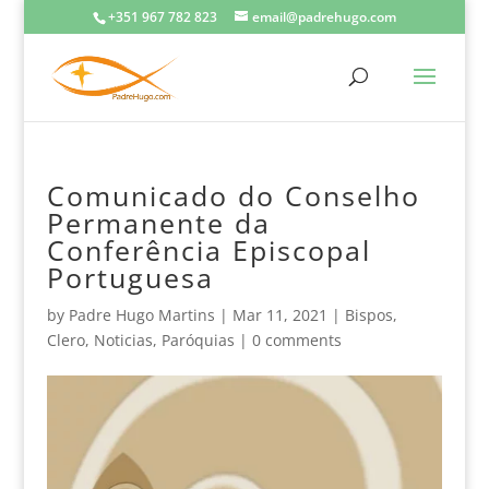
+351 967 782 823
email@padrehugo.com
Comunicado do Conselho
Permanente da
Conferência Episcopal
Portuguesa
by
Padre Hugo Martins
|
Mar 11, 2021
|
Bispos
,
Clero
,
Noticias
,
Paróquias
|
0 comments