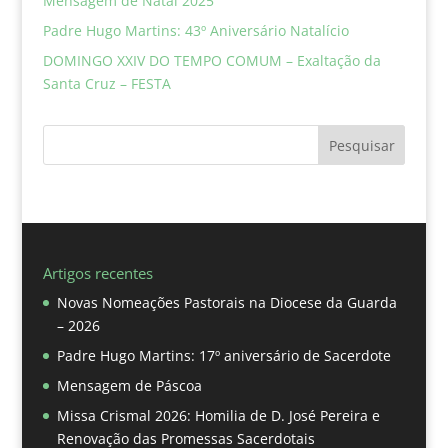
Mensagem de Natal 2025
Padre Hugo Martins: 43º Aniversário Natalício
DOMINGO XXIV DO TEMPO COMUM – Exaltação da
Santa Cruz – FESTA
Pesquisar
Artigos recentes
Novas Nomeações Pastorais na Diocese da Guarda
– 2026
Padre Hugo Martins: 17º aniversário de Sacerdote
Mensagem de Páscoa
Missa Crismal 2026: Homilia de D. José Pereira e
Renovação das Promessas Sacerdotais