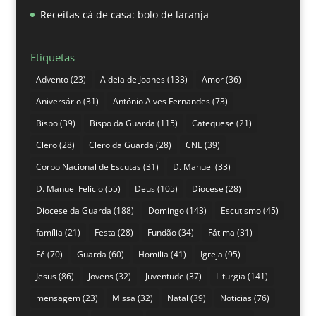
Receitas cá de casa: bolo de laranja
Etiquetas
Advento
(23)
Aldeia de Joanes
(133)
Amor
(36)
Aniversário
(31)
António Alves Fernandes
(73)
Bispo
(39)
Bispo da Guarda
(115)
Catequese
(21)
Clero
(28)
Clero da Guarda
(28)
CNE
(39)
Corpo Nacional de Escutas
(31)
D. Manuel
(33)
D. Manuel Felício
(55)
Deus
(105)
Diocese
(28)
Diocese da Guarda
(188)
Domingo
(143)
Escutismo
(45)
família
(21)
Festa
(28)
Fundão
(34)
Fátima
(31)
Fé
(70)
Guarda
(60)
Homilia
(41)
Igreja
(95)
Jesus
(86)
Jovens
(32)
Juventude
(37)
Liturgia
(141)
mensagem
(23)
Missa
(32)
Natal
(39)
Noticias
(76)