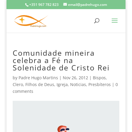
+351 967 782 823
email@padrehugo.com
Comunidade mineira
celebra a Fé na
Solenidade de Cristo Rei
by
Padre Hugo Martins
|
Nov 26, 2012
|
Bispos
,
Clero
,
Filhos de Deus
,
Igreja
,
Noticias
,
Presbíteros
|
0
comments