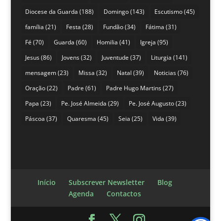
Diocese da Guarda
(188)
Domingo
(143)
Escutismo
(45)
família
(21)
Festa
(28)
Fundão
(34)
Fátima
(31)
Fé
(70)
Guarda
(60)
Homilia
(41)
Igreja
(95)
Jesus
(86)
Jovens
(32)
Juventude
(37)
Liturgia
(141)
mensagem
(23)
Missa
(32)
Natal
(39)
Noticias
(76)
Oração
(22)
Padre
(61)
Padre Hugo Martins
(27)
Papa
(23)
Pe. José Almeida
(29)
Pe. José Augusto
(23)
Páscoa
(37)
Quaresma
(45)
Seia
(25)
Vida
(39)
Início
Subscrever Newsletter
Blog
Agenda
Contactos