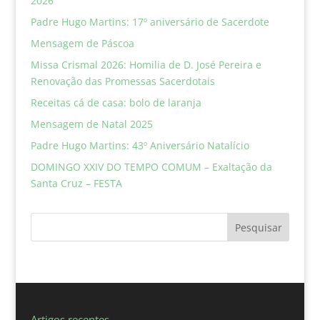
2026
Padre Hugo Martins: 17º aniversário de Sacerdote
Mensagem de Páscoa
Missa Crismal 2026: Homilia de D. José Pereira e
Renovação das Promessas Sacerdotais
Receitas cá de casa: bolo de laranja
Mensagem de Natal 2025
Padre Hugo Martins: 43º Aniversário Natalício
DOMINGO XXIV DO TEMPO COMUM – Exaltação da
Santa Cruz – FESTA
Pesquisar
Artigos recentes