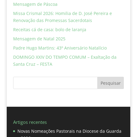
Mensagem de Páscoa
Missa Crismal 2026: Homilia de D. José Pereira e
Renovação das Promessas Sacerdotais
Receitas cá de casa: bolo de laranja
Mensagem de Natal 2025
Padre Hugo Martins: 43º Aniversário Natalício
DOMINGO XXIV DO TEMPO COMUM – Exaltação da
Santa Cruz – FESTA
Pesquisar
Artigos recentes
Novas Nomeações Pastorais na Diocese da Guarda