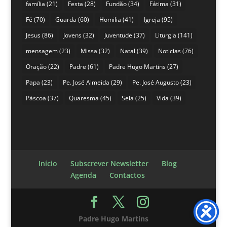
família
(21)
Festa
(28)
Fundão
(34)
Fátima
(31)
Fé
(70)
Guarda
(60)
Homilia
(41)
Igreja
(95)
Jesus
(86)
Jovens
(32)
Juventude
(37)
Liturgia
(141)
mensagem
(23)
Missa
(32)
Natal
(39)
Noticias
(76)
Oração
(22)
Padre
(61)
Padre Hugo Martins
(27)
Papa
(23)
Pe. José Almeida
(29)
Pe. José Augusto
(23)
Páscoa
(37)
Quaresma
(45)
Seia
(25)
Vida
(39)
Início
Subscrever Newsletter
Blog
Agenda
Contactos
Padre Hugo Martins