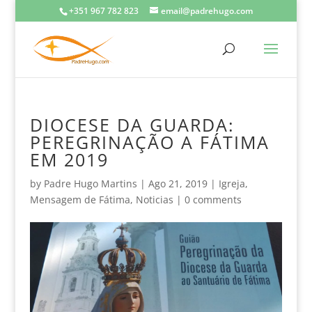
+351 967 782 823
email@padrehugo.com
DIOCESE DA GUARDA:
PEREGRINAÇÃO A FÁTIMA
EM 2019
by
Padre Hugo Martins
|
Ago 21, 2019
|
Igreja
,
Mensagem de Fátima
,
Noticias
|
0 comments