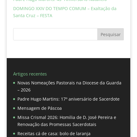
DOMINGO XXIV DO TEMPO COMUM – Exaltação da
Santa Cruz – FESTA
Pesquisar
Artigos recentes
Novas Nomeações Pastorais na Diocese da Guarda
– 2026
Padre Hugo Martins: 17º aniversário de Sacerdote
Mensagem de Páscoa
Missa Crismal 2026: Homilia de D. José Pereira e
Renovação das Promessas Sacerdotais
Receitas cá de casa: bolo de laranja