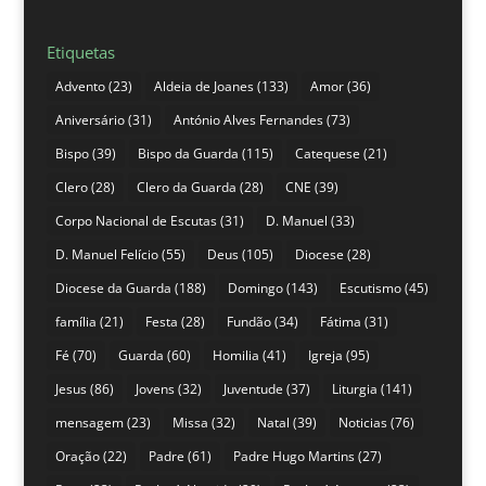
Etiquetas
Advento
(23)
Aldeia de Joanes
(133)
Amor
(36)
Aniversário
(31)
António Alves Fernandes
(73)
Bispo
(39)
Bispo da Guarda
(115)
Catequese
(21)
Clero
(28)
Clero da Guarda
(28)
CNE
(39)
Corpo Nacional de Escutas
(31)
D. Manuel
(33)
D. Manuel Felício
(55)
Deus
(105)
Diocese
(28)
Diocese da Guarda
(188)
Domingo
(143)
Escutismo
(45)
família
(21)
Festa
(28)
Fundão
(34)
Fátima
(31)
Fé
(70)
Guarda
(60)
Homilia
(41)
Igreja
(95)
Jesus
(86)
Jovens
(32)
Juventude
(37)
Liturgia
(141)
mensagem
(23)
Missa
(32)
Natal
(39)
Noticias
(76)
Oração
(22)
Padre
(61)
Padre Hugo Martins
(27)