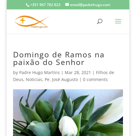
+351 967 782 823
email@padrehugo.com
Domingo de Ramos na
paixão do Senhor
by
Padre Hugo Martins
|
Mar 28, 2021
|
Filhos de
Deus
,
Noticias
,
Pe. José Augusto
|
0 comments