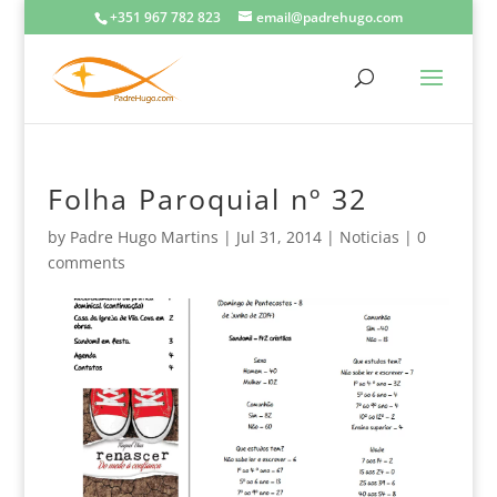
+351 967 782 823
email@padrehugo.com
Folha Paroquial nº 32
by
Padre Hugo Martins
|
Jul 31, 2014
|
Noticias
|
0
comments