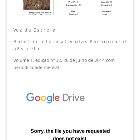
Vo z d a E s t r e l a
B o l e t i m i n f o r m a t i v o d a s P a r ó q u i a s d
a E s t r e l a
Volume 1, edição nº 32, 26 de julho de 2014 com
periodicidade mensal