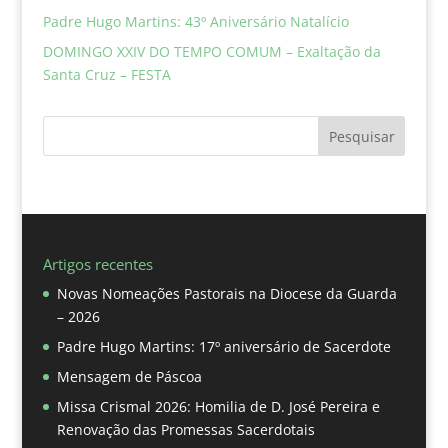
Padre Hugo Martins: 43º Aniversário Natalício
DOMINGO XXIV DO TEMPO COMUM – Exaltação da
Santa Cruz – FESTA
Pesquisar
Artigos recentes
Novas Nomeações Pastorais na Diocese da Guarda
– 2026
Padre Hugo Martins: 17º aniversário de Sacerdote
Mensagem de Páscoa
Missa Crismal 2026: Homilia de D. José Pereira e
Renovação das Promessas Sacerdotais