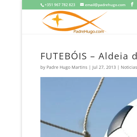
+351 967 782 823
email@padrehugo.com
FUTEBÓIS – Aldeia 
by
Padre Hugo Martins
|
Jul 27, 2013
|
Noticia