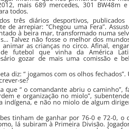
 2012, mais 689 mercedes, 301 BW48m e
ara todos.
s três diários desportivos, publicados
e de arrepiar: “Chegou uma Fera”. Assust
lantado à beira mar, transformado numa selv
ns… Talvez não fosse o melhor dos mundos
 animar as crianças no circo. Afinal, engan
e futebol que vinha da América Lati
sário gozar de mais uma comissão e be
ta diz: “ jogamos com os olhos fechados”.
crever-se?
ta que “ o comandante abriu o caminho”, fa
rdem e organização no miolo”, subentende
a indígena, e não no miolo de algum dirige
ubes tinham de ganhar por 76-0 e 72-0, o 
mo, lá subiram à Primeira Divisão. Jogador