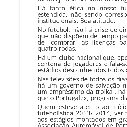
Há tanto ética no nosso f
estendida, não sendo corresp
institucionais. Boa atitude.
No futebol, não há crise de d
que não dispõem de tempo par
de “comprar“ as licenças pa
quatro rodas.
Há um clube nacional que, apes
centena de jogadores e fala-s
estádios desconhecidos todos o
Nas televisões de todos os dias
há um governo de salvação nac
um empréstimo da troika-, há 
que o Portugalex, programa di
Quem esteve atento ao iníci
futebolística 2013/ 2014, ve
aos estágios montados em gra
Associação Automóvel de Port