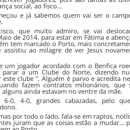
nça social, ao fisco…
eçou e já sabemos quem vai ser o camp
.
sco, que muito admiro, se vai desloca
aio de 2014, para estar em Fátima e abenç
bém tem marcado o Porto, mais concretame
 assistiu ao milagre de ver Jesus novame
ue um jogador acordado com o Benfica roe
i parar a um Clube do Norte, dizendo n
or este clube “. Alguém é parvo e acredita n
ando fazem contratos milionários, que 
 alguns ainda estavam no ventre da mãe.
6-0, 4-0, grandes cabazadas, pelo qu
 dono.
s por todo o lado, fala-se em raptos, notíc
ntes juram que as coisas estão a mudar… p
gem ao Porto.