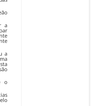
eão
r a
oar
nte
nte
u a
uma
esta
são
e o
ias
elo