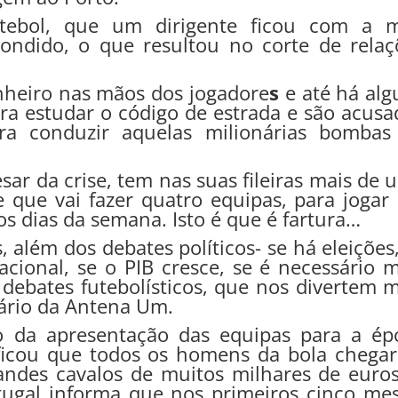
utebol, que um dirigente ficou com a 
ondido, o que resultou no corte de relaç
inheiro nas mãos dos jogadore
s
e até há alg
a estudar o código de estrada e são acusa
ra conduzir aquelas milionárias bombas
ar da crise, tem nas suas fileiras mais de 
e que vai fazer quatro equipas, para jogar
s dias da semana. Isto é que é fartura…
, além dos debates políticos- se há eleições
ional, se o PIB cresce, se é necessário m
debates futebolísticos, que nos divertem m
ário da Antena Um.
o da apresentação das equipas para a ép
rificou que todos os homens da bola chega
ndes cavalos de muitos milhares de euros
ugal informa que nos primeiros cinco mes