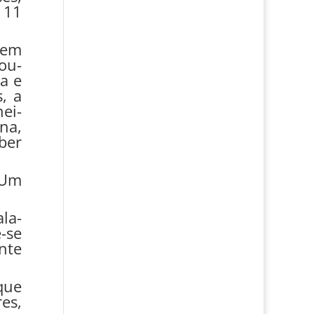
 11
 em
ou-
a e
, a
ei-
na,
ber
 Um
la-
-se
nte
que
es,