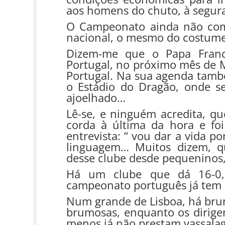
aos homens do chuto, à segura
O Campeonato ainda não com
nacional, o mesmo do costume
Dizem-me que o Papa Franci
Portugal, no próximo mês de M
Portugal. Na sua agenda tam
o Estádio do Dragão, onde se
ajoelhado…
Lê-se, e ninguém acredita, q
corda à última da hora e fo
entrevista: “ vou dar a vida p
linguagem… Muitos dizem, qu
desse clube desde pequeninos,
Há um clube que dá 16-0, 
campeonato português já tem
Num grande de Lisboa, há bruma
brumosas, enquanto os dirige
menos já não prestam vassala