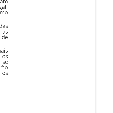
ram
al,
omo
das
 as
 de
ais
 os
 se
rão
 os