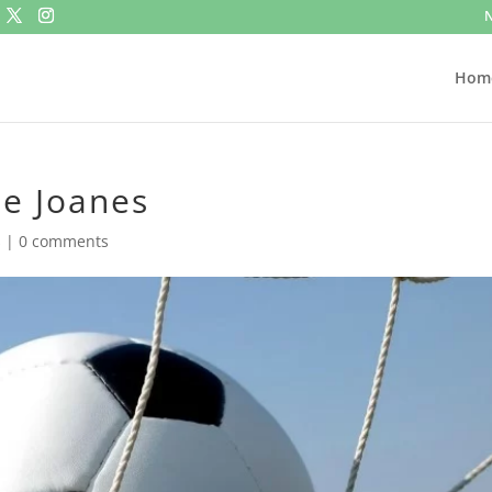
N
Hom
de Joanes
s
|
0 comments