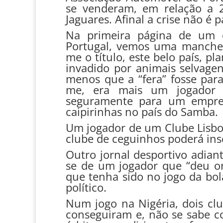
se venderam, em relação a
Jaguares. Afinal a crise não é p
Na primeira página de um do
Portugal, vemos uma manchet
me o título, este belo país, p
invadido por animais selvage
menos que a “fera” fosse para
me, era mais um jogador d
seguramente para um empre
caipirinhas no país do Samba.
Um jogador de um Clube Lisboe
clube de ceguinhos poderá ins
Outro jornal desportivo adian
se de um jogador que “deu o
que tenha sido no jogo da bol
político.
Num jogo na Nigéria, dois cl
conseguiram e, não se sabe co