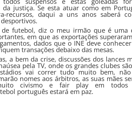
m todos suspensos e estas goleadas fo
 da justiça. Se esta atuar como em Portug
ra-recursos, daqui a uns anos saberá c
desportivos.
de futebol, diz o meu irmão que é uma 
ortantes, em que as exportações superaram
agamentos, dados que o INE deve conhecer
fiquem transações debaixo das mesas.
as, a bem da crise, discussões dos lances m
 naúsea pela TV, onde os grandes clubes são
estádios vai correr tudo muito bem, não
marão nomes aos árbitros, as suas mães se
-á muito civismo e fair play em todos
tebol português estará em paz.