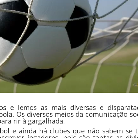
s e lemos as mais diversas e disparata
bola. Os diversos meios da comunicação soc
ara rir à gargalhada.
bol e ainda há clubes que não sabem se 
crever jogadores, pois são tantas as dívi