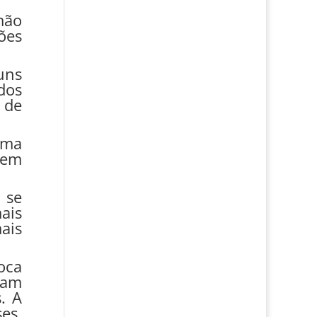
mão
ões
uns
dos
 de
uma
 em
, se
ais
ais
oca
ram
. A
es,