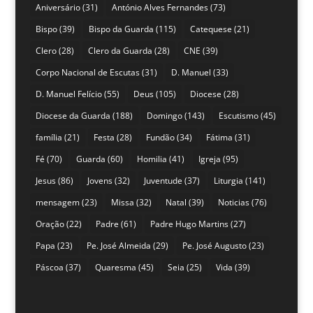
Aniversário
(31)
António Alves Fernandes
(73)
Bispo
(39)
Bispo da Guarda
(115)
Catequese
(21)
Clero
(28)
Clero da Guarda
(28)
CNE
(39)
Corpo Nacional de Escutas
(31)
D. Manuel
(33)
D. Manuel Felício
(55)
Deus
(105)
Diocese
(28)
Diocese da Guarda
(188)
Domingo
(143)
Escutismo
(45)
família
(21)
Festa
(28)
Fundão
(34)
Fátima
(31)
Fé
(70)
Guarda
(60)
Homilia
(41)
Igreja
(95)
Jesus
(86)
Jovens
(32)
Juventude
(37)
Liturgia
(141)
mensagem
(23)
Missa
(32)
Natal
(39)
Noticias
(76)
Oração
(22)
Padre
(61)
Padre Hugo Martins
(27)
Papa
(23)
Pe. José Almeida
(29)
Pe. José Augusto
(23)
Páscoa
(37)
Quaresma
(45)
Seia
(25)
Vida
(39)