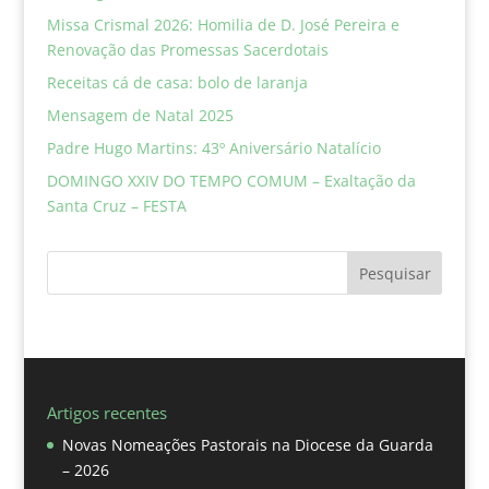
Missa Crismal 2026: Homilia de D. José Pereira e
Renovação das Promessas Sacerdotais
Receitas cá de casa: bolo de laranja
Mensagem de Natal 2025
Padre Hugo Martins: 43º Aniversário Natalício
DOMINGO XXIV DO TEMPO COMUM – Exaltação da
Santa Cruz – FESTA
Pesquisar
Artigos recentes
Novas Nomeações Pastorais na Diocese da Guarda
– 2026