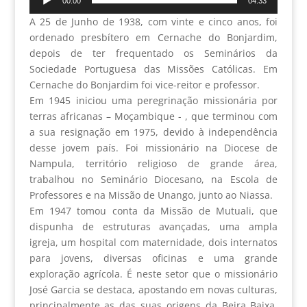
00:00
04:33
de
A 25 de Junho de 1938, com vinte e cinco anos, foi
áudio
ordenado presbítero em Cernache do Bonjardim,
depois de ter frequentado os Seminários da
Sociedade Portuguesa das Missões Católicas. Em
Cernache do Bonjardim foi vice-reitor e professor.
Em 1945 iniciou uma peregrinação missionária por
terras africanas – Moçambique - , que terminou com
a sua resignação em 1975, devido à independência
desse jovem país. Foi missionário na Diocese de
Nampula, território religioso de grande área,
trabalhou no Seminário Diocesano, na Escola de
Professores e na Missão de Unango, junto ao Niassa.
Em 1947 tomou conta da Missão de Mutuali, que
dispunha de estruturas avançadas, uma ampla
igreja, um hospital com maternidade, dois internatos
para jovens, diversas oficinas e uma grande
exploração agrícola. É neste setor que o missionário
José Garcia se destaca, apostando em novas culturas,
principalmente as das suas origens da Beira Baixa.