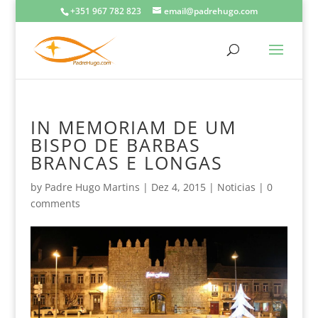
+351 967 782 823
email@padrehugo.com
IN MEMORIAM DE UM
BISPO DE BARBAS
BRANCAS E LONGAS
by
Padre Hugo Martins
|
Dez 4, 2015
|
Noticias
|
0
comments