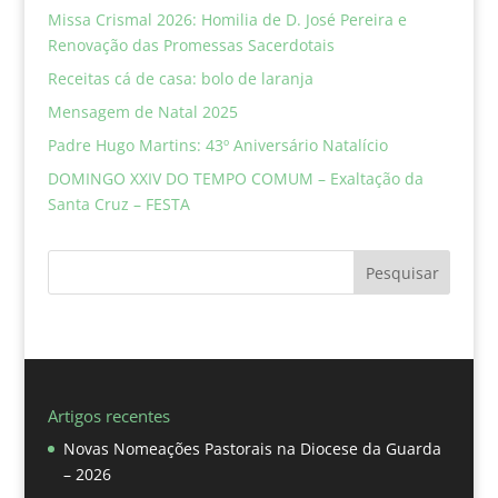
Missa Crismal 2026: Homilia de D. José Pereira e
Renovação das Promessas Sacerdotais
Receitas cá de casa: bolo de laranja
Mensagem de Natal 2025
Padre Hugo Martins: 43º Aniversário Natalício
DOMINGO XXIV DO TEMPO COMUM – Exaltação da
Santa Cruz – FESTA
Pesquisar
Artigos recentes
Novas Nomeações Pastorais na Diocese da Guarda
– 2026