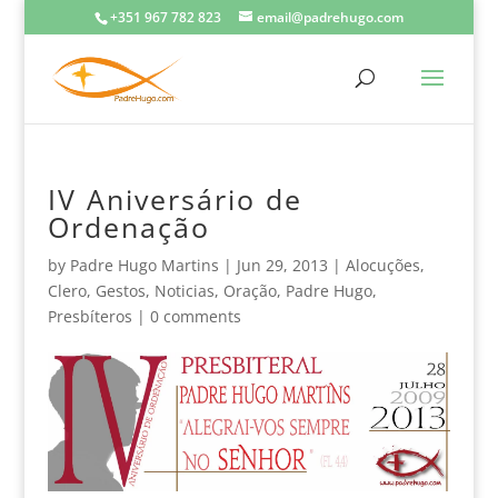
+351 967 782 823
email@padrehugo.com
IV Aniversário de
Ordenação
by
Padre Hugo Martins
|
Jun 29, 2013
|
Alocuções
,
Clero
,
Gestos
,
Noticias
,
Oração
,
Padre Hugo
,
Presbíteros
|
0 comments