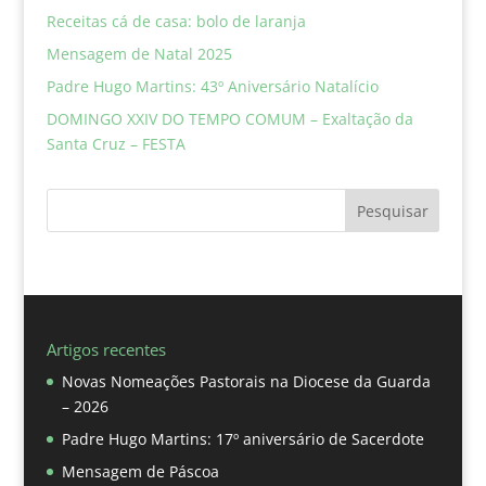
Receitas cá de casa: bolo de laranja
Mensagem de Natal 2025
Padre Hugo Martins: 43º Aniversário Natalício
DOMINGO XXIV DO TEMPO COMUM – Exaltação da
Santa Cruz – FESTA
Pesquisar
Artigos recentes
Novas Nomeações Pastorais na Diocese da Guarda
– 2026
Padre Hugo Martins: 17º aniversário de Sacerdote
Mensagem de Páscoa