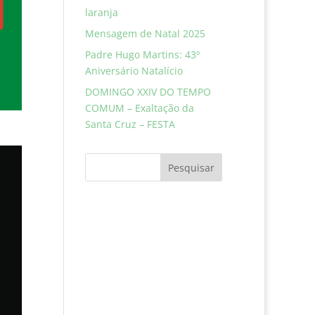
laranja
Mensagem de Natal 2025
Padre Hugo Martins: 43º
Aniversário Natalício
DOMINGO XXIV DO TEMPO
COMUM – Exaltação da
Santa Cruz – FESTA
Pesquisar