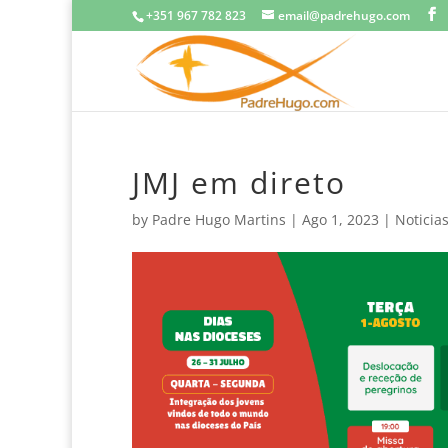
+351 967 782 823
email@padrehugo.com
JMJ em direto
by
Padre Hugo Martins
|
Ago 1, 2023
|
Noticia