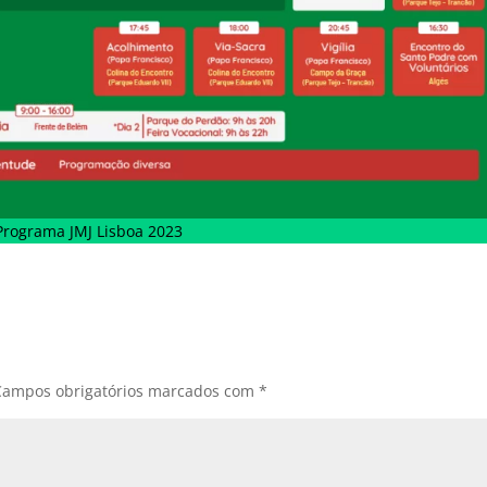
Programa JMJ Lisboa 2023
Campos obrigatórios marcados com
*