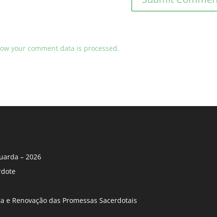
ow your comment data is processed.
uarda – 2026
rdote
ira e Renovação das Promessas Sacerdotais