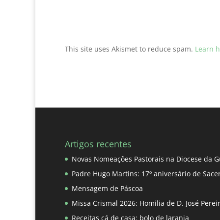
This site uses Akismet to reduce spam.
Learn h
Artigos recentes
Novas Nomeações Pastorais na Diocese da G
Padre Hugo Martins: 17º aniversário de Sace
Mensagem de Páscoa
Missa Crismal 2026: Homilia de D. José Pere
Receitas cá de casa: bolo de laranja