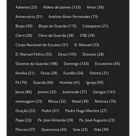
Advento
(23)
Aldeia de Joanes
(133)
Amor
(36)
Aniversário
(31)
António Alves Fernandes
(73)
Bispo
(39)
Bispo da Guarda
(115)
Catequese
(21)
Clero
(28)
Clero da Guarda
(28)
CNE
(39)
Corpo Nacional de Escutas
(31)
D. Manuel
(33)
D. Manuel Felício
(55)
Deus
(105)
Diocese
(28)
Diocese da Guarda
(188)
Domingo
(143)
Escutismo
(45)
família
(21)
Festa
(28)
Fundão
(34)
Fátima
(31)
Fé
(70)
Guarda
(60)
Homilia
(41)
Igreja
(95)
Jesus
(86)
Jovens
(32)
Juventude
(37)
Liturgia
(141)
mensagem
(23)
Missa
(32)
Natal
(39)
Noticias
(76)
Oração
(22)
Padre
(61)
Padre Hugo Martins
(27)
Papa
(23)
Pe. José Almeida
(29)
Pe. José Augusto
(23)
Páscoa
(37)
Quaresma
(45)
Seia
(25)
Vida
(39)