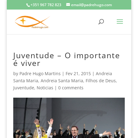
+351 967 782 823
email@padrehugo.com
Juventude – O importante
é viver
by
Padre Hugo Martins
|
Fev 21, 2015
|
Andreia
Santa Maria
,
Andreia Santa Maria
,
Filhos de Deus
,
Juventude
,
Noticias
|
0 comments