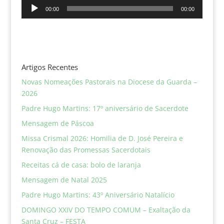
Reprodutor
00:00
00:00
de
áudio
Artigos Recentes
Novas Nomeações Pastorais na Diocese da Guarda –
2026
Padre Hugo Martins: 17º aniversário de Sacerdote
Mensagem de Páscoa
Missa Crismal 2026: Homilia de D. José Pereira e
Renovação das Promessas Sacerdotais
Receitas cá de casa: bolo de laranja
Mensagem de Natal 2025
Padre Hugo Martins: 43º Aniversário Natalício
DOMINGO XXIV DO TEMPO COMUM – Exaltação da
Santa Cruz – FESTA