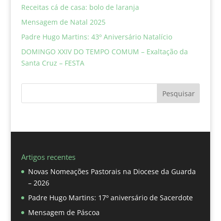
Receitas cá de casa: bolo de laranja
Mensagem de Natal 2025
Padre Hugo Martins: 43º Aniversário Natalício
DOMINGO XXIV DO TEMPO COMUM – Exaltação da
Santa Cruz – FESTA
Pesquisar
Artigos recentes
Novas Nomeações Pastorais na Diocese da Guarda
– 2026
Padre Hugo Martins: 17º aniversário de Sacerdote
Mensagem de Páscoa