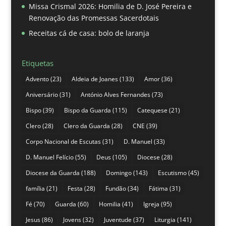
Missa Crismal 2026: Homilia de D. José Pereira e
Renovação das Promessas Sacerdotais
Receitas cá de casa: bolo de laranja
Etiquetas
Advento
(23)
Aldeia de Joanes
(133)
Amor
(36)
Aniversário
(31)
António Alves Fernandes
(73)
Bispo
(39)
Bispo da Guarda
(115)
Catequese
(21)
Clero
(28)
Clero da Guarda
(28)
CNE
(39)
Corpo Nacional de Escutas
(31)
D. Manuel
(33)
D. Manuel Felício
(55)
Deus
(105)
Diocese
(28)
Diocese da Guarda
(188)
Domingo
(143)
Escutismo
(45)
família
(21)
Festa
(28)
Fundão
(34)
Fátima
(31)
Fé
(70)
Guarda
(60)
Homilia
(41)
Igreja
(95)
Jesus
(86)
Jovens
(32)
Juventude
(37)
Liturgia
(141)