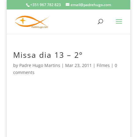
+351 967 782 823
email@padrehugo.com
Missa dia 13 – 2º
by
Padre Hugo Martins
|
Mar 23, 2011
|
Filmes
|
0
comments