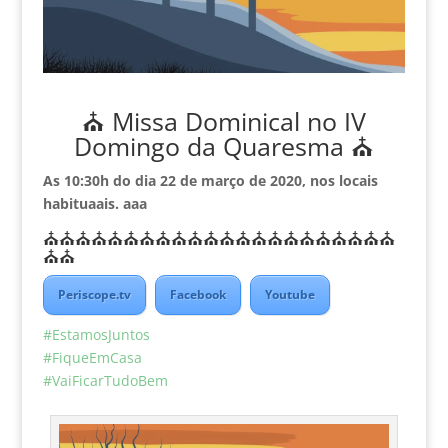
⛪️ Missa Dominical no IV
Domingo da Quaresma ⛪️
As 10:30h do dia 22 de março de 2020, nos locais
habituaais. aaa
⛪️⛪️⛪️⛪️⛪️⛪️⛪️⛪️⛪️⛪️⛪️⛪️⛪️⛪️⛪️⛪️⛪️⛪️⛪️⛪️⛪️⛪️
⛪️⛪️
Periscope.tv
Facebook
Youtube
#
EstamosJuntos
#
FiqueEmCasa
#
VaiFicarTudoBem