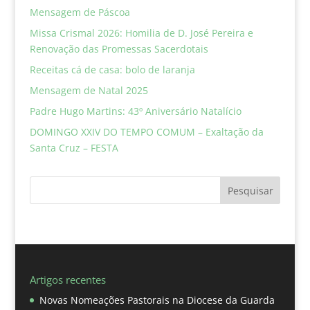
Mensagem de Páscoa
Missa Crismal 2026: Homilia de D. José Pereira e
Renovação das Promessas Sacerdotais
Receitas cá de casa: bolo de laranja
Mensagem de Natal 2025
Padre Hugo Martins: 43º Aniversário Natalício
DOMINGO XXIV DO TEMPO COMUM – Exaltação da
Santa Cruz – FESTA
Pesquisar
Artigos recentes
Novas Nomeações Pastorais na Diocese da Guarda