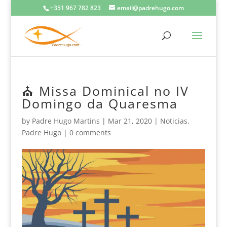
+351 967 782 823
email@padrehugo.com
⛪️ Missa Dominical no IV
Domingo da Quaresma
by
Padre Hugo Martins
|
Mar 21, 2020
|
Noticias
,
Padre Hugo
|
0 comments