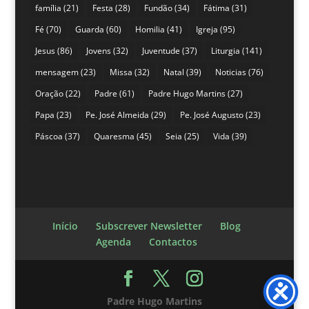
família
(21)
Festa
(28)
Fundão
(34)
Fátima
(31)
Fé
(70)
Guarda
(60)
Homilia
(41)
Igreja
(95)
Jesus
(86)
Jovens
(32)
Juventude
(37)
Liturgia
(141)
mensagem
(23)
Missa
(32)
Natal
(39)
Noticias
(76)
Oração
(22)
Padre
(61)
Padre Hugo Martins
(27)
Papa
(23)
Pe. José Almeida
(29)
Pe. José Augusto
(23)
Páscoa
(37)
Quaresma
(45)
Seia
(25)
Vida
(39)
Início
Subscrever Newsletter
Blog
Agenda
Contactos
Padre Hugo Martins